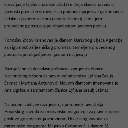
upravljanje tijelima izvršne vlasti te dvije članice iz reda u
javnosti priznatih stručnjaka u području sprječavanja korupcije
i etike u javnom sektoru (vanjski članovi) temeljem
provedenog postupka po objavljenom javnom pozivu.
Tomislav Židov imenovan je članom Upravnog vijeća Agencije
za sigurnost željezničkog prometa, temeljem provedenog
postupka po objavljenom javnom natječaju.
Razriješene su dosadašnja članica i zamjenica članice
Nacionalnog odbora za razvoj volonterstva Ljiljana Breulj
Štimac i Marijana Antunović. Novom članicom imenovana je
Ana Ugrina, a zamjenicom članice Ljiljana Breulj Štimac.
Na osobni zahtjev razriješen je pomoćnik ravnatelja
Hrvatskog zavoda za mirovinsko osiguranje za pravne, opće i
poslove gospodarenja imovinom Hrvatskog zavoda za
mirovinsko osiguranje Miljenko Cvitanović, s danom 31.