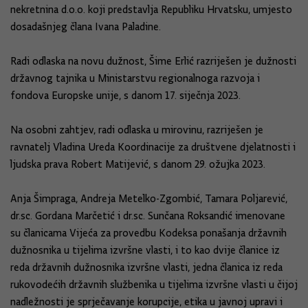
nekretnina d.o.o. koji predstavlja Republiku Hrvatsku, umjesto
dosadašnjeg člana Ivana Paladine.
Radi odlaska na novu dužnost, Šime Erlić razriješen je dužnosti
državnog tajnika u Ministarstvu regionalnoga razvoja i
fondova Europske unije, s danom 17. siječnja 2023.
Na osobni zahtjev, radi odlaska u mirovinu, razriješen je
ravnatelj Vladina Ureda Koordinacije za društvene djelatnosti i
ljudska prava Robert Matijević, s danom 29. ožujka 2023.
Anja Šimpraga, Andreja Metelko-Zgombić, Tamara Poljarević,
dr.sc. Gordana Marčetić i dr.sc. Sunčana Roksandić imenovane
su članicama Vijeća za provedbu Kodeksa ponašanja državnih
dužnosnika u tijelima izvršne vlasti, i to kao dvije članice iz
reda državnih dužnosnika izvršne vlasti, jedna članica iz reda
rukovodećih državnih službenika u tijelima izvršne vlasti u čijoj
nadležnosti je sprječavanje korupcije, etika u javnoj upravi i