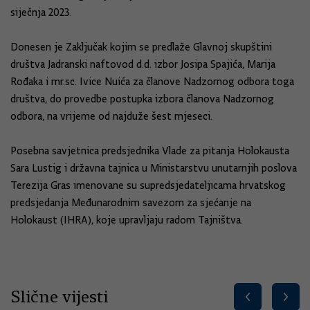
siječnja 2023.
Donesen je Zaključak kojim se predlaže Glavnoj skupštini
društva Jadranski naftovod d.d. izbor Josipa Spajića, Marija
Rođaka i mr.sc. Ivice Nuića za članove Nadzornog odbora toga
društva, do provedbe postupka izbora članova Nadzornog
odbora, na vrijeme od najduže šest mjeseci.
Posebna savjetnica predsjednika Vlade za pitanja Holokausta
Sara Lustig i državna tajnica u Ministarstvu unutarnjih poslova
Terezija Gras imenovane su supredsjedateljicama hrvatskog
predsjedanja Međunarodnim savezom za sjećanje na
Holokaust (IHRA), koje upravljaju radom Tajništva.
Slične vijesti