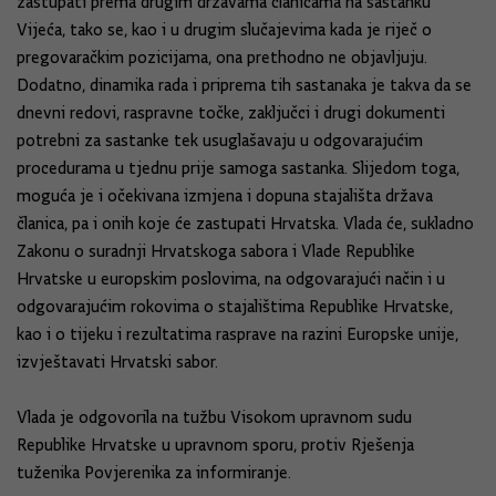
zastupati prema drugim državama članicama na sastanku
Vijeća, tako se, kao i u drugim slučajevima kada je riječ o
pregovaračkim pozicijama, ona prethodno ne objavljuju.
Dodatno, dinamika rada i priprema tih sastanaka je takva da se
dnevni redovi, raspravne točke, zaključci i drugi dokumenti
potrebni za sastanke tek usuglašavaju u odgovarajućim
procedurama u tjednu prije samoga sastanka. Slijedom toga,
moguća je i očekivana izmjena i dopuna stajališta država
članica, pa i onih koje će zastupati Hrvatska. Vlada će, sukladno
Zakonu o suradnji Hrvatskoga sabora i Vlade Republike
Hrvatske u europskim poslovima, na odgovarajući način i u
odgovarajućim rokovima o stajalištima Republike Hrvatske,
kao i o tijeku i rezultatima rasprave na razini Europske unije,
izvještavati Hrvatski sabor.
Vlada je odgovorila na tužbu Visokom upravnom sudu
Republike Hrvatske u upravnom sporu, protiv Rješenja
tuženika Povjerenika za informiranje.