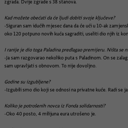
zgrada. Dvije zgrade s 38 stanova.
Kad možete obećati da će ljudi dobiti svoje ključeve?
-Siguran sam idućih mjesec dana da će ući u 10-ak zamjens
oko 120 potpuno novih kuća sagraditi, useliti dio njih iz k
I ranije je dio toga Paladina predlagao premijeru. Ništa se 
-Ja sam razgovarao nekoliko puta s Paladinom. On se zalagao 
sam upravljati s obnovom. To nije dovoljno.
Godine su izgubljene?
-Izgubili smo dio koji se odnosi na privatne kuće. Radi se j
Koliko je potrošenih novca iz Fonda solidarnosti?
-Oko 40 posto, 4 milijuna eura utrošeno je.