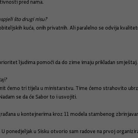
tivnosti pred nama.
spjeli što drugi nisu?
ljskih kuća, onih privatnih. Ali paralelno se odvija kvalitetn
prioritet ljudima pomoći da do zime imaju prikladan smještaj.
aj?
init ćemo tri tijela u ministarstvu. Time ćemo strahovito ubr
adam se da će Sabor to i usvojiti.
rađana u kontejnerima kroz 11 modela stambenog zbrinjavan
. U ponedjeljak u Sisku otvorio sam radove na prvoj organizi