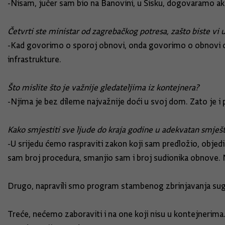
-Nisam, jučer sam bio na Banovini, u Sisku, dogovaramo ak
Četvrti ste ministar od zagrebačkog potresa, zašto biste vi u
-Kad govorimo o sporoj obnovi, onda govorimo o obnovi obite
infrastrukture.
Što mislite što je važnije gledateljima iz kontejnera?
-Njima je bez dileme najvažnije doći u svoj dom. Zato je i 
Kako smjestiti sve ljude do kraja godine u adekvatan smješt
-U srijedu ćemo raspraviti zakon koji sam predložio, objed
sam broj procedura, smanjio sam i broj sudionika obnove. N
Drugo, napravili smo program stambenog zbrinjavanja sug
Treće, nećemo zaboraviti i na one koji nisu u kontejnerima