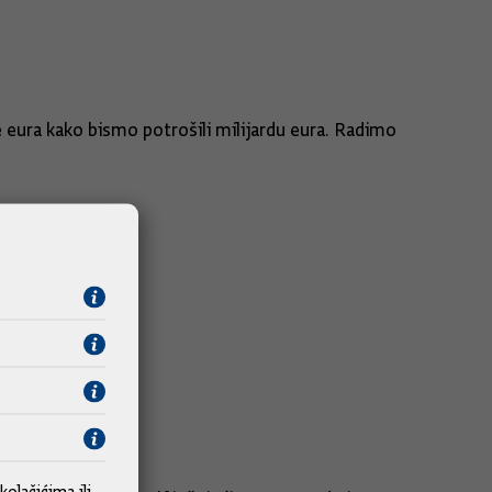
e eura kako bismo potrošili milijardu eura. Radimo
podršku HDZ-a?
kolačićima
ili