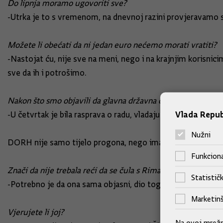
Do lipnja moramo ugovoriti sve?
-Utrka je to s vremenom, na dnevnoj razini provjeravamo svak
Možete li obećati da ni jedan euro nećemo morati vratiti?
-Nastojat ću, nije sve na meni, nego i na krajnjim korisnic
sve da ih i potrošimo.
Nakon što smo objavili da glavna državna odvjetnica Zlata H
Vlada Repub
-U četvrtak je bila rasprava o radu, vladajuća većina podržal
Nužni
DORH nije samo tijelo progona, nego ima i građansko-pravni
Funkciona
Znači da nije trebala reći da se čula s Rimac?
Statističk
-Potrebno je da ona sama objasni, dio toga je već i objasnil
Marketinš
Vjerujete li joj?
Na ovoj mrežno