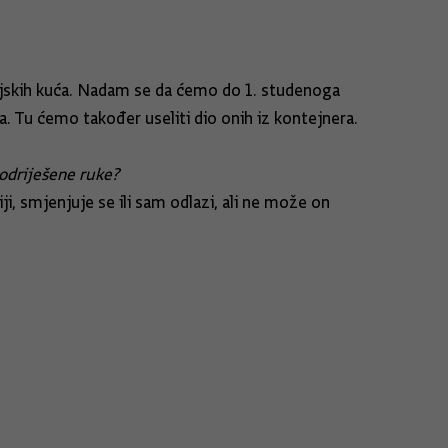
eljskih kuća. Nadam se da ćemo do 1. studenoga
. Tu ćemo također useliti dio onih iz kontejnera.
 odriješene ruke?
i, smjenjuje se ili sam odlazi, ali ne može on