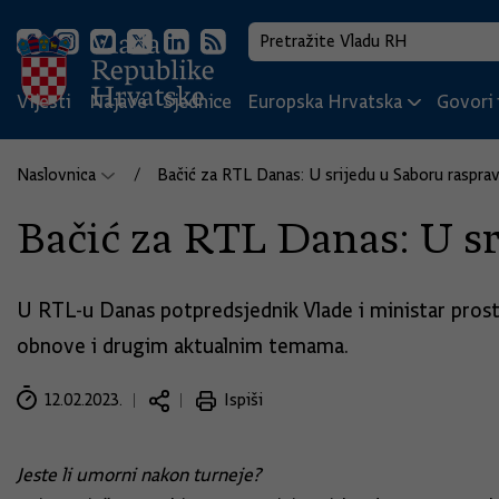
Vijesti
Najave
Sjednice
Europska Hrvatska
Govori i
Naslovnica
Bačić za RTL Danas: U srijedu u Saboru raspra
Bačić za RTL Danas: U sr
U RTL-u Danas potpredsjednik Vlade i ministar prost
obnove i drugim aktualnim temama.
12.02.2023.
Ispiši
Jeste li umorni nakon turneje?