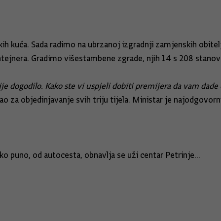
kih kuća. Sada radimo na ubrzanoj izgradnji zamjenskih obit
ontejnera. Gradimo višestambene zgrade, njih 14 s 208 stanova
nije dogodilo. Kako ste vi uspjeli dobiti premijera da vam dade
za objedinjavanje svih triju tijela. Ministar je najodgovornij
ako puno, od autocesta, obnavlja se uži centar Petrinje...