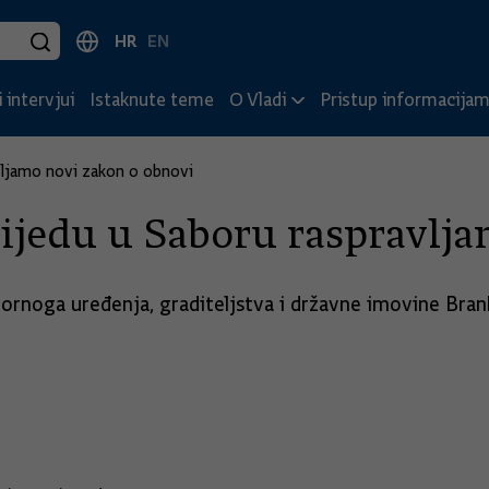
HR
EN
 intervjui
Istaknute teme
O Vladi
Pristup informacija
vljamo novi zakon o obnovi
ijedu u Saboru raspravlj
ornoga uređenja, graditeljstva i državne imovine Bran