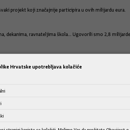
i projekt koji značajnije participira u ovih milijardu eura.
ima, dekanima, ravnateljima škola... Ugovorili smo 2,8 milijard
rvoj Šipek nije govorila istinu oko Josipe Rimac, ima li ona 
like Hrvatske upotrebljava kolačiće
a je njezino izvješće.
 odjel na čijem je čelu ona bila.
lni
i
a.
ki
j stranici koriste se kolačići. Molimo Vas da pročitate
Obavijest o 