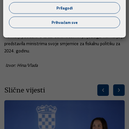
iz Mehanizma oporavka i otpornosti, a do sredine ove godine
prijeći će 50 posto.
Prilagodi
Ministri financija usvojili su zaključke o smjernicama za
Prihvaćam sve
reformu okvira EU-a za ekonomsko upravljanje, koji će
Komisiji poslužiti u izradi zakonodavnih prijedloga. Komisija je
predstavila ministrima svoje smjernice za fiskalnu politiku za
2024. godinu.
Izvor: Hina/Vlada
Slične vijesti