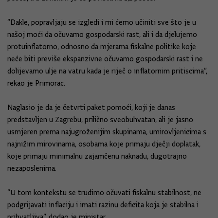
“Dakle, popravljaju se izgledi i mi ćemo učiniti sve što je u
našoj moći da očuvamo gospodarski rast, ali i da djelujemo
protuinflatorno, odnosno da mjerama fiskalne politike koje
neće biti previše ekspanzivne očuvamo gospodarski rast i ne
dolijevamo ulje na vatru kada je riječ o inflatornim pritiscima”,
rekao je Primorac.
Naglasio je da je četvrti paket pomoći, koji je danas
predstavljen u Zagrebu, prilično sveobuhvatan, ali je jasno
usmjeren prema najugroženijim skupinama, umirovljenicima s
najnižim mirovinama, osobama koje primaju dječji doplatak,
koje primaju minimalnu zajamčenu naknadu, dugotrajno
nezaposlenima.
“U tom kontekstu se trudimo očuvati fiskalnu stabilnost, ne
podgrijavati inflaciju i imati razinu deficita koja je stabilna i
prihvatljiva”, dodao je ministar.