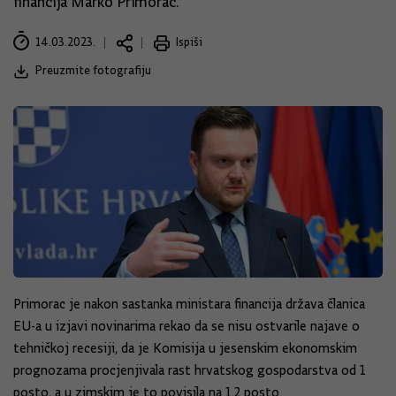
financija Marko Primorac.
14.03.2023.
Ispiši
Preuzmite fotografiju
Primorac je nakon sastanka ministara financija država članica
EU-a u izjavi novinarima rekao da se nisu ostvarile najave o
tehničkoj recesiji, da je Komisija u jesenskim ekonomskim
prognozama procjenjivala rast hrvatskog gospodarstva od 1
posto, a u zimskim je to povisila na 1,2 posto.