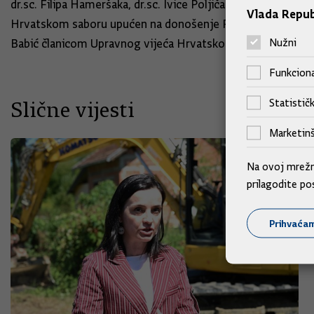
dr.sc. Filipa Hameršaka, dr.sc. Ivice Poljičaka i dr.sc. M
Vlada Repub
Hrvatskom saboru upućen na donošenje Prijedlog odluke o i
Nužni
Babić članicom Upravnog vijeća Hrvatskog memorijalno-
Funkciona
Statističk
Slične vijesti
Marketinš
Na ovoj mrežno
prilagodite po
Prihvaća