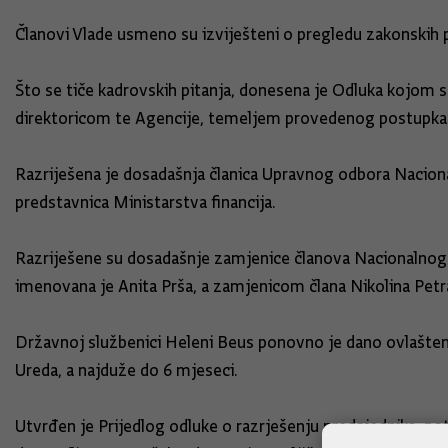
Članovi Vlade usmeno su izviješteni o pregledu zakonskih p
Što se tiče kadrovskih pitanja, donesena je Odluka kojom 
direktoricom te Agencije, temeljem provedenog postupka
Razriješena je dosadašnja članica Upravnog odbora Naciona
predstavnica Ministarstva financija.
Razriješene su dosadašnje zamjenice članova Nacionalnog
imenovana je Anita Prša, a zamjenicom člana Nikolina Petr
Državnoj službenici Heleni Beus ponovno je dano ovlaštenj
Ureda, a najduže do 6 mjeseci.
Utvrđen je Prijedlog odluke o razrješenju predsjednika, 