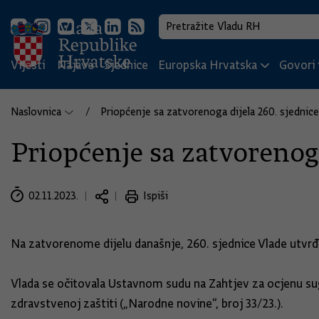
Vijesti
Najave
Sjednice
Europska Hrvatska
Govori i
Naslovnica
Priopćenje sa zatvorenoga dijela 260. sjednice
Priopćenje sa zatvorenoga
02.11.2023.
Ispiši
Na zatvorenome dijelu današnje, 260. sjednice Vlade utvr
Vlada se očitovala Ustavnom sudu na Zahtjev za ocjenu su
zdravstvenoj zaštiti („Narodne novine“, broj 33/23.).