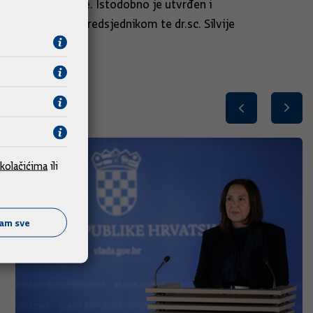
boru na donošenje. Istodobno je utvrđen i
e Poljičaka potpredsjednikom te dr.sc. Silvije
kolačićima
ili
ćam sve