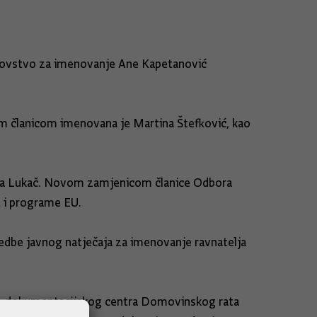
oplovstvo za imenovanje Ane Kapetanović
vom članicom imenovana je Martina Štefković, kao
žena Lukač. Novom zamjenicom članice Odbora
t i programe EU.
edbe javnog natječaja za imenovanje ravnatelja
lno-dokumentacijskog centra Domovinskog rata