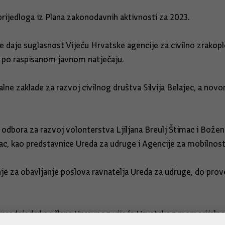
rijedloga iz Plana zakonodavnih aktivnosti za 2023.
se daje suglasnost Vijeću Hrvatske agencije za civilno zrak
 po raspisanom javnom natječaju.
lne zaklade za razvoj civilnog društva Silvija Belajec, a no
 odbora za razvoj volonterstva Ljiljana Breulj Štimac i Bo
ac, kao predstavnice Ureda za udruge i Agencije za mobilnos
e za obavljanje poslova ravnatelja Ureda za udruge, do prov
potpredsjednika i člana Upravnog vijeća Hrvatskog memorija