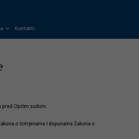
ma
Kontakti
e
tu pred Općim sudom.
. Zakona o izmjenama i dopunama Zakona o