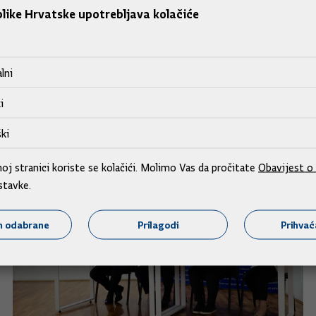
iroslava Akmadže, zbog isteka mandata, te upućen Hrvatskom sa
like Hrvatske upotrebljava kolačiće
menovanju dr.sc. Filipa Hameršaka predsjednikom, dr.sc. Ivic
dokumentacijskog centra Domovinskog rata.
lni
i
ki
j stranici koriste se kolačići. Molimo Vas da pročitate
Obavijest o 
stavke.
m odabrane
Prilagodi
Prihva