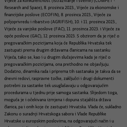
Vijeće za konkurentnost (istraživanje i svemir) (COMPET -
Research and Space), 8. prosinca 2023., Vijeće za ekonomske i
financijske poslove (ECOFIN), 8. prosinca 2023., Vijeće za
poljoprivredu i ribarstvo (AGRIFISH), 10. i 11. prosinca 2023.,
Vijeće za vanjske poslove (FAC), 11. prosinca 2023. i Vijeće za
opće poslove (GAC), 12. prosinca 2023. S obzirom da je riječ o
pregovaračkim pozicijama koja će Republika Hrvatska tek
zastupati prema drugim državama članicama na sastanku
Vijeća, tako se, kao i u drugim slučajevima kada je riječ o
pregovaračkim pozicijama, ona prethodno ne objavljuju.
Dodatno, dinamika rada i priprema tih sastanaka je takva da se
dnevni redovi, raspravne točke, zaključci i drugi dokumenti
potrebni za sastanke tek usuglašavaju u odgovarajućim
procedurama u tjednu prije samoga sastanka. Slijedom toga,
moguća je i očekivana izmjena i dopuna stajališta država
članica, pa i onih koje će zastupati Hrvatska. Vlada će, sukladno
Zakonu o suradnji Hrvatskoga sabora i Vlade Republike
Hrvatske u europskim poslovima, na odgovarajući način i u