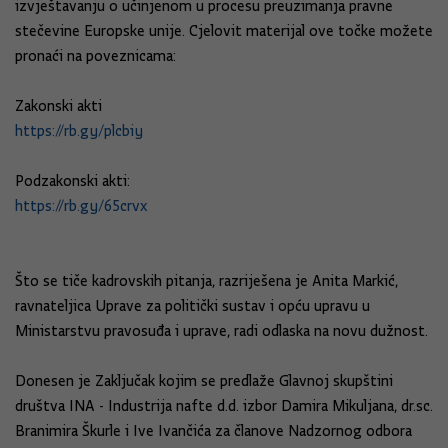
izvještavanju o učinjenom u procesu preuzimanja pravne
stečevine Europske unije. Cjelovit materijal ove točke možete
pronaći na poveznicama:
Zakonski akti
https://rb.gy/plcbiy
Podzakonski akti:
https://rb.gy/65crvx
Što se tiče kadrovskih pitanja, razriješena je Anita Markić,
ravnateljica Uprave za politički sustav i opću upravu u
Ministarstvu pravosuđa i uprave, radi odlaska na novu dužnost.
Donesen je Zaključak kojim se predlaže Glavnoj skupštini
društva INA - Industrija nafte d.d. izbor Damira Mikuljana, dr.sc.
Branimira Škurle i Ive Ivančića za članove Nadzornog odbora