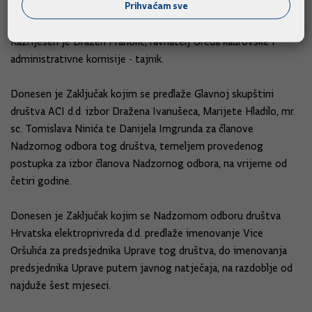
Prihvaćam sve
odbora tog društva, na razdoblje od četiri godine.
Razriješen je Dražen Franolić, ravnatelj Ureda kadrovske i
administrativne komisije - tajnik.
Donesen je Zaključak kojim se predlaže Glavnoj skupštini
društva ACI d.d. izbor Dražena Ivanušeca, Marijete Hladilo, mr.
sc. Tomislava Ninića te Danijela Imgrunda za članove
Nadzornog odbora tog društva, temeljem provedenog
postupka za izbor članova Nadzornog odbora, na vrijeme od
četiri godine.
Donesen je Zaključak kojim se Nadzornom odboru društva
Hrvatska elektroprivreda d.d. predlaže imenovanje Vice
Oršulića za predsjednika Uprave tog društva, do imenovanja
predsjednika Uprave putem javnog natječaja, na razdoblje od
najduže šest mjeseci.