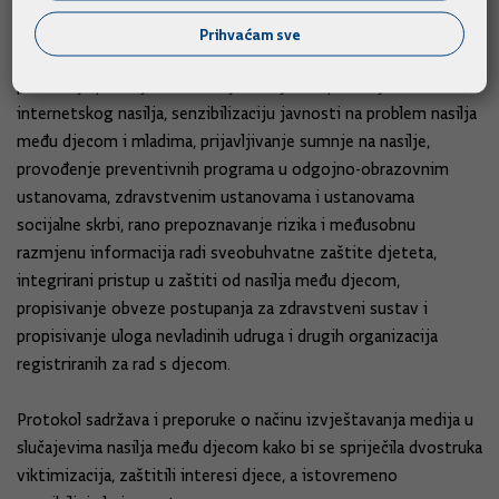
protiv počinitelja.
Prihvaćam sve
Ključne promjene u predloženom Protokolu odnose se na
proširenje postojeće definicije nasilja i na područje
internetskog nasilja, senzibilizaciju javnosti na problem nasilja
među djecom i mladima, prijavljivanje sumnje na nasilje,
provođenje preventivnih programa u odgojno-obrazovnim
ustanovama, zdravstvenim ustanovama i ustanovama
socijalne skrbi, rano prepoznavanje rizika i međusobnu
razmjenu informacija radi sveobuhvatne zaštite djeteta,
integrirani pristup u zaštiti od nasilja među djecom,
propisivanje obveze postupanja za zdravstveni sustav i
propisivanje uloga nevladinih udruga i drugih organizacija
registriranih za rad s djecom.
Protokol sadržava i preporuke o načinu izvještavanja medija u
slučajevima nasilja među djecom kako bi se spriječila dvostruka
viktimizacija, zaštitili interesi djece, a istovremeno