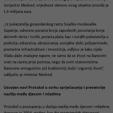
izvijestio Medved, vrijednost obnove ovog objekta iznosila je
1,4 milijuna eura.
„Iz pokazatelja gospodarskog rasta Sisačko-moslavačke
županije, odnosno porasta broja zaposlenih, povećanja broja
aktivnih obrta i tvrtki, porasta plaća, kao i ostalih pokazatelja u
području zdravstva, obrazovanja, socijalne skrbi, poljoprivrede,
prometne infrastrukture i investicija, vidljivo je kako cijela
Vlada ulaže značajne napore, ne samo da se život na Banovini
vrati na razinu prije potresa, nego da svim stanovnicima
Banovine omogućimo još kvalitetniji, bolji i sigurniji život“,
zaključio je ministar Medved.
Usvojen novi Protokol u svrhu sprječavanja i prevencije
nasilja među djecom i mladima
Protokol o postupanju u slučaju nasilja među djecom i mladima