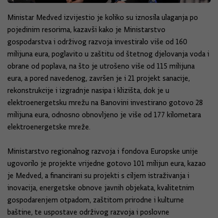
Ministar Medved izvijestio je koliko su iznosila ulaganja po
pojedinim resorima, kazavši kako je Ministarstvo
gospodarstva i održivog razvoja investiralo više od 160
milijuna eura, poglavito u zaštitu od štetnog djelovanja voda i
obrane od poplava, na što je utrošeno više od 115 milijuna
eura, a pored navedenog, završen je i 21 projekt sanacije,
rekonstrukcije i izgradnje nasipa i klizišta, dok je u
elektroenergetsku mrežu na Banovini investirano gotovo 28
milijuna eura, odnosno obnovljeno je više od 177 kilometara
elektroenergetske mreže.
Ministarstvo regionalnog razvoja i fondova Europske unije
ugovorilo je projekte vrijedne gotovo 101 milijun eura, kazao
je Medved, a financirani su projekti s ciljem istraživanja i
inovacija, energetske obnove javnih objekata, kvalitetnim
gospodarenjem otpadom, zaštitom prirodne i kulturne
baštine, te uspostave održivog razvoja i poslovne