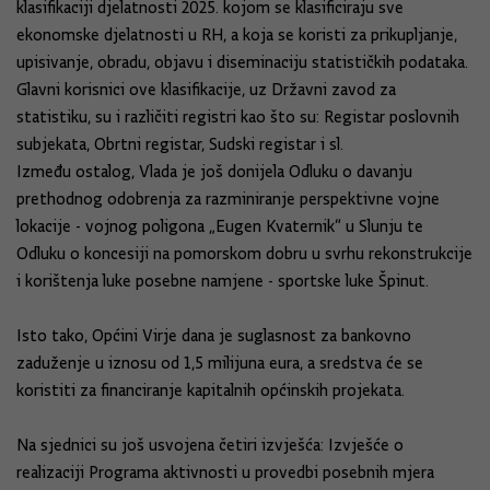
klasifikaciji djelatnosti 2025. kojom se klasificiraju sve
ekonomske djelatnosti u RH, a koja se koristi za prikupljanje,
upisivanje, obradu, objavu i diseminaciju statističkih podataka.
Glavni korisnici ove klasifikacije, uz Državni zavod za
statistiku, su i različiti registri kao što su: Registar poslovnih
subjekata, Obrtni registar, Sudski registar i sl.
Između ostalog, Vlada je još donijela Odluku o davanju
prethodnog odobrenja za razminiranje perspektivne vojne
lokacije - vojnog poligona „Eugen Kvaternik“ u Slunju te
Odluku o koncesiji na pomorskom dobru u svrhu rekonstrukcije
i korištenja luke posebne namjene - sportske luke Špinut.
Isto tako, Općini Virje dana je suglasnost za bankovno
zaduženje u iznosu od 1,5 milijuna eura, a sredstva će se
koristiti za financiranje kapitalnih općinskih projekata.
Na sjednici su još usvojena četiri izvješća: Izvješće o
realizaciji Programa aktivnosti u provedbi posebnih mjera