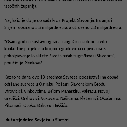
istočnih županija.
Naglasio je do je do sada kroz Projekt Slavonija, Baranja i
Srijem alocirano 3,3 milijarde eura, a utrošeno 2,8 milijardi eura.
"Osam godina sustavnog rada i angažmana donosi vrlo
konkretne projekte u brojnim gradovima i općinama za
poboljšavanje kvalitete života naših sugrađana u Slavoniji",
poručio je Plenković.
Kazao je da je ovo 18. sjednica Savjeta, podsjetivši na dosad
održane susrete u Osijeku, Požegi, Slavonskom Brodu,
Virovitici, Vinkovcima, Belom Manastiru, Pakracu, Novoj
Gradišci, Orahovici, Vukovaru, Našicama, Pleternici, Okučanima,
Pitomači, Otoku, Đakovu i Jakšiću.
Iduća sjednica Savjeta u Slatini