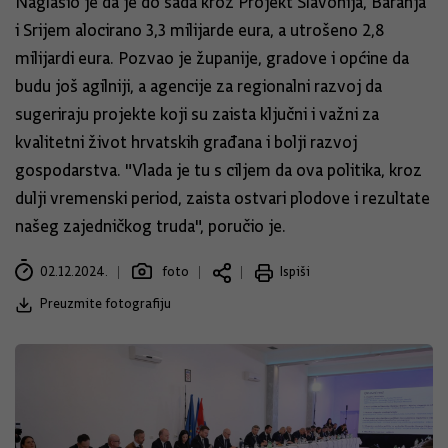
Naglasio je da je do sada kroz Projekt Slavonija, Baranja
i Srijem alocirano 3,3 milijarde eura, a utrošeno 2,8
milijardi eura. Pozvao je županije, gradove i općine da
budu još agilniji, a agencije za regionalni razvoj da
sugeriraju projekte koji su zaista ključni i važni za
kvalitetni život hrvatskih građana i bolji razvoj
gospodarstva. "Vlada je tu s ciljem da ova politika, kroz
dulji vremenski period, zaista ostvari plodove i rezultate
našeg zajedničkog truda", poručio je.
02.12.2024.
foto
Ispiši
Preuzmite fotografiju