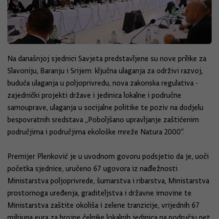
Na današnjoj sjednici Savjeta predstavljene su nove prilike za
Slavoniju, Baranju i Srijem: ključna ulaganja za održivi razvoj,
buduća ulaganja u poljoprivredu, nova zakonska regulativa -
zajednički projekti države i jedinica lokalne i područne
samouprave, ulaganja u socijalne politike te poziv na dodjelu
bespovratnih sredstava „Poboljšano upravljanje zaštićenim
područjima i područjima ekološke mreže Natura 2000“.
Premijer Plenković je u uvodnom govoru podsjetio da je, uoči
početka sjednice, uručeno 67 ugovora iz nadležnosti
Ministarstva poljoprivrede, šumarstva i ribarstva, Ministarstva
prostornoga uređenja, graditeljstva i državne imovine te
Ministarstva zaštite okoliša i zelene tranzicije, vrijednih 67
milijuna eura za brojne čelnike lokalnih jedinica na području pet