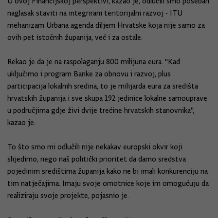
U ovoj Financijskoj perspektivi, kazao je, odlučili smo poseban
naglasak staviti na integrirani teritorijalni razvoj - ITU
mehanizam Urbana agenda diljem Hrvatske koja nije samo za
ovih pet istočnih županija, već i za ostale.
Rekao je da je na raspolaganju 800 milijuna eura. "Kad
uključimo i program Banke za obnovu i razvoj, plus
participacija lokalnih sredina, to je milijarda eura za središta
hrvatskih županija i sve skupa 192 jedinice lokalne samouprave
u područjima gdje živi dvije trećine hrvatskih stanovnika",
kazao je.
To što smo mi odlučili nije nekakav europski okvir koji
slijedimo, nego naš politički prioritet da damo sredstva
pojedinim središtima županija kako ne bi imali konkurenciju na
tim natječajima. Imaju svoje omotnice koje im omogućuju da
realiziraju svoje projekte, pojasnio je.