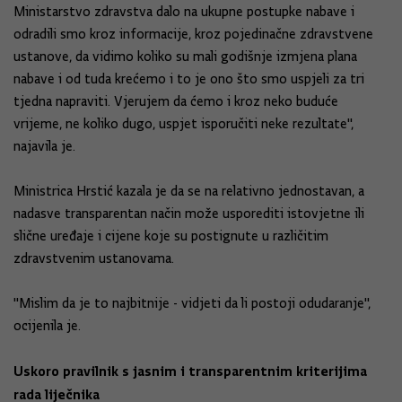
Ministarstvo zdravstva dalo na ukupne postupke nabave i
odradili smo kroz informacije, kroz pojedinačne zdravstvene
ustanove, da vidimo koliko su mali godišnje izmjena plana
nabave i od tuda krećemo i to je ono što smo uspjeli za tri
tjedna napraviti. Vjerujem da ćemo i kroz neko buduće
vrijeme, ne koliko dugo, uspjet isporučiti neke rezultate",
najavila je.
Ministrica Hrstić kazala je da se na relativno jednostavan, a
nadasve transparentan način može usporediti istovjetne ili
slične uređaje i cijene koje su postignute u različitim
zdravstvenim ustanovama.
"Mislim da je to najbitnije - vidjeti da li postoji odudaranje",
ocijenila je.
Uskoro pravilnik s jasnim i transparentnim kriterijima
rada liječnika