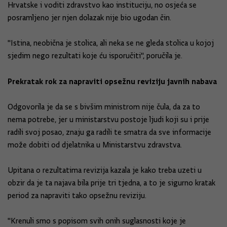
Hrvatske i voditi zdravstvo kao instituciju, no osjeća se
posramljeno jer njen dolazak nije bio ugodan čin.
"Istina, neobična je stolica, ali neka se ne gleda stolica u kojoj
sjedim nego rezultati koje ću isporučiti", poručila je.
Prekratak rok za napraviti opsežnu reviziju javnih nabava
Odgovorila je da se s bivšim ministrom nije čula, da za to
nema potrebe, jer u ministarstvu postoje ljudi koji su i prije
radili svoj posao, znaju ga radili te smatra da sve informacije
može dobiti od djelatnika u Ministarstvu zdravstva.
Upitana o rezultatima revizija kazala je kako treba uzeti u
obzir da je ta najava bila prije tri tjedna, a to je sigurno kratak
period za napraviti tako opsežnu reviziju.
"Krenuli smo s popisom svih onih suglasnosti koje je