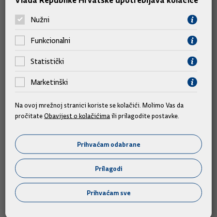
rekao je Sanader.
Nužni
Ocijenivši kako je nezamislivo da nema brodske linije na relaciji
Funkcionalni
Dalmacija-Kvarner-Istra, najavio je da će Vlada poduprijeti
inicijativu o vraćanju te brodske veze.
Statistički
Ponovio je kako je praksa održavanja sjednica izvan Zagreba
Marketinški
samo dokaz da "Hrvatska nije jaka koliko je jak Zagreb, već
Na ovoj mrežnoj stranici koriste se kolačići. Molimo Vas da
koliko su jake druge županije i druga središta".
pročitate
Obavijest o kolačićima
ili prilagodite postavke.
Istarski župan Ivan Jakovčić i ovom je prigodom ustvrdio kako
je Istra najdinamičnija hrvatska regija što, rekao je, potvrđuju
Prihvaćam odabrane
svi pokazatelji, od turizma do poljoprivrede. Stoga bi, dodao
je, Istra do kraja desetljeća mogla biti županija bez
Prilagodi
nezaposlenih koja će dati svoj doprinos Hrvatskoj u procesu
ulaska u Europsku uniju.
Prihvaćam sve