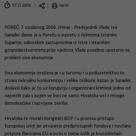
07.11.2006.
Ispiši
POREČ, 7. studenog 2006. (Hina) - Predsjednik Vlade Ivo
Sanader danas je u Poreču u susretu s čelnicima Istarske
županije, saborskim zastupnicima iz Istre i istarskim
gospodarstvenicima prije sjednice Vlade posebno upozorio na
problem sive ekonomije.
Siva ekonomija izražena je i u turizmu i u poduzetništvu te
stvara nelojalnu konkurenciju i velike teškoće, kazao je Sanader,
dodavši kako je to uz korupciju i organizirani kriminal jedno od
najvećih zala s kojim se bori ne samo Hrvatska već i mnoge
demokratske i razvijene zemlje.
Hrvatska će morati korigirati BDP i u procesu pristupa
Europskoj uniji jer otvaranje predpristupnih fondova i novčana
potpora članicama EU-a ovisi o tome kolik je brutodomaći