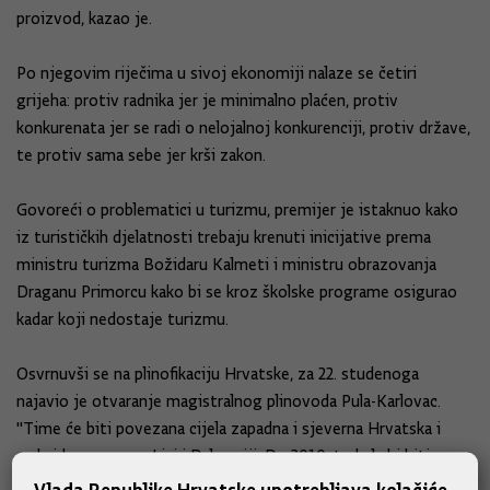
proizvod, kazao je.
Po njegovim riječima u sivoj ekonomiji nalaze se četiri
grijeha: protiv radnika jer je minimalno plaćen, protiv
konkurenata jer se radi o nelojalnoj konkurenciji, protiv države,
te protiv sama sebe jer krši zakon.
Govoreći o problematici u turizmu, premijer je istaknuo kako
iz turističkih djelatnosti trebaju krenuti inicijative prema
ministru turizma Božidaru Kalmeti i ministru obrazovanja
Draganu Primorcu kako bi se kroz školske programe osigurao
kadar koji nedostaje turizmu.
Osvrnuvši se na plinofikaciju Hrvatske, za 22. studenoga
najavio je otvaranje magistralnog plinovoda Pula-Karlovac.
"Time će biti povezana cijela zapadna i sjeverna Hrvatska i
sada idemo prema Lici i Dalmaciji. Do 2010. trebala bi biti
gotova plinofikacija do Splita, a onda dalje do Dubrovnika",
Vlada Republike Hrvatske upotrebljava kolačiće