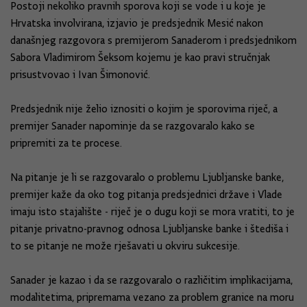
Postoji nekoliko pravnih sporova koji se vode i u koje je
Hrvatska involvirana, izjavio je predsjednik Mesić nakon
današnjeg razgovora s premijerom Sanaderom i predsjednikom
Sabora Vladimirom Šeksom kojemu je kao pravi stručnjak
prisustvovao i Ivan Šimonović.
Predsjednik nije želio iznositi o kojim je sporovima riječ, a
premijer Sanader napominje da se razgovaralo kako se
pripremiti za te procese.
Na pitanje je li se razgovaralo o problemu Ljubljanske banke,
premijer kaže da oko tog pitanja predsjednici države i Vlade
imaju isto stajalište - riječ je o dugu koji se mora vratiti, to je
pitanje privatno-pravnog odnosa Ljubljanske banke i štediša i
to se pitanje ne može rješavati u okviru sukcesije.
Sanader je kazao i da se razgovaralo o različitim implikacijama,
modalitetima, pripremama vezano za problem granice na moru