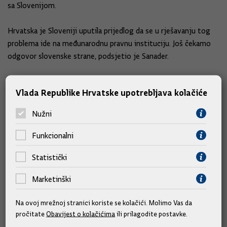
sa Slovenijom.
Hrvatska je Sloveniji uputila prijedlog da se u rješavanju tog
problema ide na međunarodnu pravnu instituciju. Još čekamo
odgovor slovenske strane, podsjetio je Sanader.
Kako se doznaje, razgovaralo se i o pitanjima vezanim za
Vlada Republike Hrvatske upotrebljava kolačiće
tužbu za genocid koju je Hrvatska 1999. podnijela protiv Srbije
i Crne Gore (tada SR Jugoslavije) pred Međunarodnim sudom
Nužni
pravde u Haagu.
Funkcionalni
Hrvatska je tu tužbu dopunila, obrazložila 2001. godine, a SiCG
Statistički
je podnijela prigovor o nenadležnosti Suda na što se Hrvatska
očitovala.
Marketinški
U tom se postupku, doznaje se, trenutno čeka sazivanje
Na ovoj mrežnoj stranici koriste se kolačići. Molimo Vas da
rasprave o nadležnosti Suda, odnosno ta je tužba još u fazi
pročitate
Obavijest o kolačićima
ili prilagodite postavke.
proceduralnih pitanja, a ne merituma stvari.