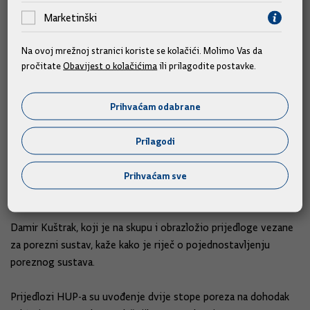
Kada bi mogli postići konsenzus to bi bio pravi početak, kazao
Marketinški
je premijer, dodajući kako bi se primjerice mogo postići
konsenzus da rast plaća bude manji od rasta BDP-a.
Na ovoj mrežnoj stranici koriste se kolačići. Molimo Vas da
pročitate
Obavijest o kolačićima
ili prilagodite postavke.
Spremnost Vlade da prijedloge HUP-a stavi na dnevni red GSV-
a čelnici HUP-a drže izuzetno važnim. Bitno je uspostaviti
dijalog koji će biti konstruktivan, kazao je predsjednik HUP-a
Prihvaćam odabrane
Emil Tedeschi.
Prilagodi
Napominje kako je određenu zabunu, dojam o
razmimoilaženju, unijelo pitanje da li se to što HUP predlaže u
Prihvaćam sve
poreznom sustavu zove flat tax ili se tako ne zove.
Damir Kuštrak, koji je na skupu i obrazložio prijedloge vezane
za porezni sustav, kaže kako je riječ o pojednostavljenju
poreznog sustava.
Prijedlozi HUP-a su uvođenje dvije stope poreza na dohodak