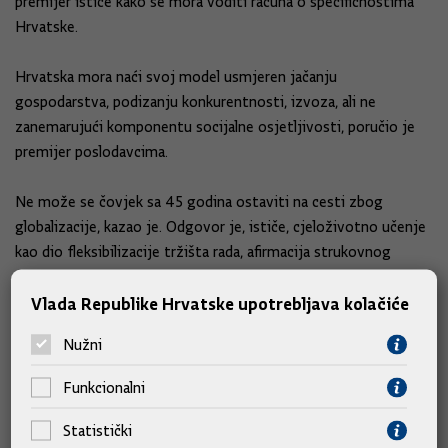
premijer ističe kako se mora voditi računa o specifičnostima
Hrvatske.
Hrvatska mora naći svoj model usmjeren jačanju
gospodarstva, podizanju konkurentnosti, izvoza, ali ne
zanemarujući komponentu socijalne osjetljivosti, poručio je
premijer poslodavcima.
Ne može se čovjek sa 45 godina ostaviti na cesti zbog
globalizacije, kazao je. Odgovor je, ističe, cjeloživotno učenje
kao dio fleksibilizacije tržišta rada, afirmacija strukovnog
obrazovanja, prekvalifikacija i sl.
Vlada Republike Hrvatske upotrebljava kolačiće
Podržavajući da se obje teme raspravljaju na GSV-u i premijer
Nužni
se založio za istinsko socijalno partnerstvo.
Funkcionalni
Uz porezni sustav i fleksibilizaciju tržišta rada, ističe da treba
razmotriti i pitanja reforme zdravstva, mirovinskog sustava.
Statistički