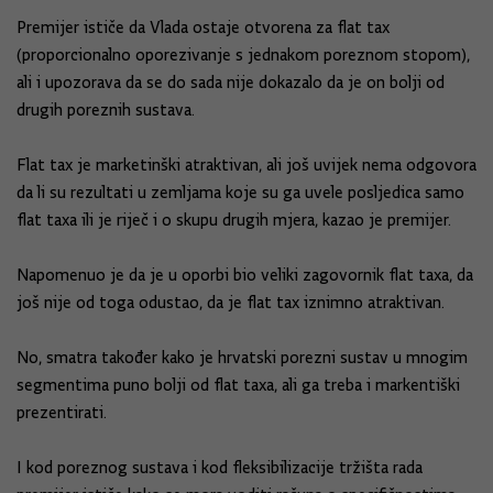
Premijer ističe da Vlada ostaje otvorena za flat tax
(proporcionalno oporezivanje s jednakom poreznom stopom),
ali i upozorava da se do sada nije dokazalo da je on bolji od
drugih poreznih sustava.
Flat tax je marketinški atraktivan, ali još uvijek nema odgovora
da li su rezultati u zemljama koje su ga uvele posljedica samo
flat taxa ili je riječ i o skupu drugih mjera, kazao je premijer.
Napomenuo je da je u oporbi bio veliki zagovornik flat taxa, da
još nije od toga odustao, da je flat tax iznimno atraktivan.
No, smatra također kako je hrvatski porezni sustav u mnogim
segmentima puno bolji od flat taxa, ali ga treba i markentiški
prezentirati.
I kod poreznog sustava i kod fleksibilizacije tržišta rada