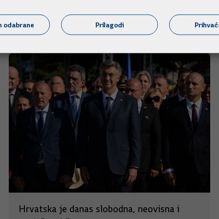
m odabrane
Prilagodi
Prihva
Hrvatska je danas slobodna, neovisna i