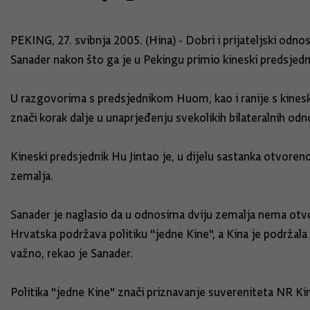
PEKING, 27. svibnja 2005. (Hina) - Dobri i prijateljski odno
Sanader nakon što ga je u Pekingu primio kineski predsjedn
U razgovorima s predsjednikom Huom, kao i ranije s kinesk
znači korak dalje u unaprjeđenju svekolikih bilateralnih od
Kineski predsjednik Hu Jintao je, u dijelu sastanka otvoren
zemalja.
Sanader je naglasio da u odnosima dviju zemalja nema otvore
Hrvatska podržava politiku "jedne Kine", a Kina je podržala 
važno, rekao je Sanader.
Politika "jedne Kine" znači priznavanje suvereniteta NR Ki