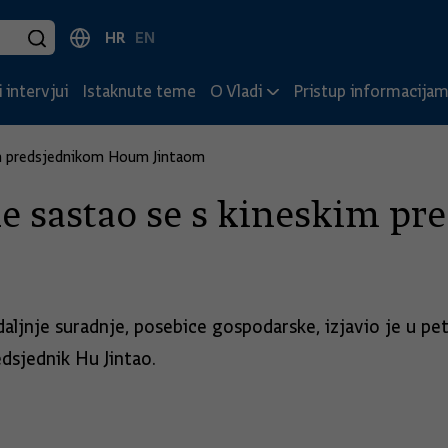
HR
EN
 intervjui
Istaknute teme
O Vladi
Pristup informacija
kim predsjednikom Houm Jintaom
de sastao se s kineskim 
 daljnje suradnje, posebice gospodarske, izjavio je u pe
dsjednik Hu Jintao.