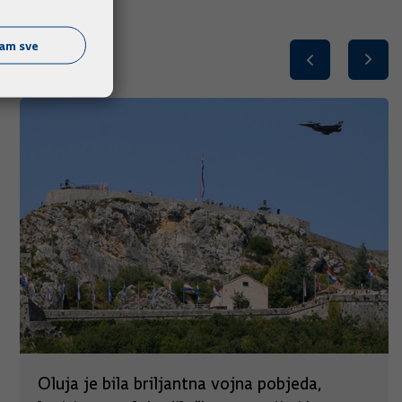
ćam sve
Oluja je bila briljantna vojna pobjeda,