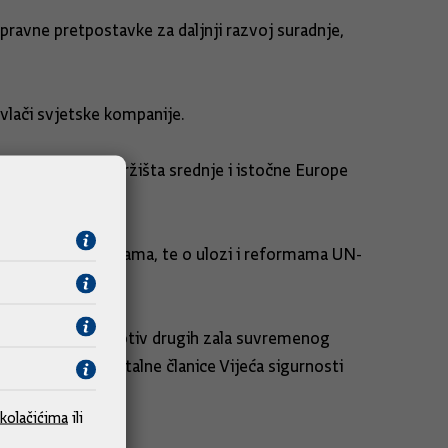
ravne pretpostavke za daljnji razvoj suradnje,
ivlači svjetske kompanije.
 proizvodima na tržišta srednje i istočne Europe
ralnim organizacijama, te o ulozi i reformama UN-
rgovine ljudima i protiv drugih zala suvremenog
ske za mjesto nestalne članice Vijeća sigurnosti
kolačićima
ili