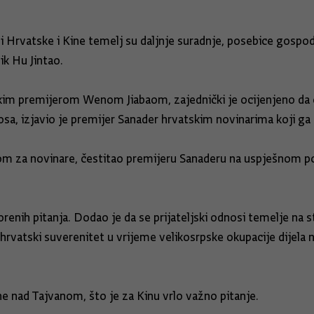
si Hrvatske i Kine temelj su daljnje suradnje, posebice gospod
ik Hu Jintao.
im premijerom Wenom Jiabaom, zajednički je ocijenjeno da ov
nosa, izjavio je premijer Sanader hrvatskim novinarima koji g
om za novinare, čestitao premijeru Sanaderu na uspješnom posj
nih pitanja. Dodao je da se prijateljski odnosi temelje na sta
hrvatski suverenitet u vrijeme velikosrpske okupacije dijela n
ne nad Tajvanom, što je za Kinu vrlo važno pitanje.