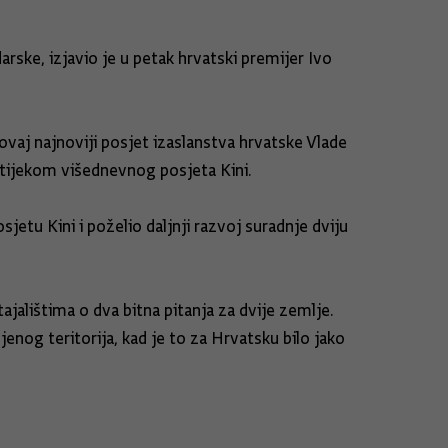
arske, izjavio je u petak hrvatski premijer Ivo
aj najnoviji posjet izaslanstva hrvatske Vlade
a tijekom višednevnog posjeta Kini.
etu Kini i poželio daljnji razvoj suradnje dviju
jalištima o dva bitna pitanja za dvije zemlje.
jenog teritorija, kad je to za Hrvatsku bilo jako