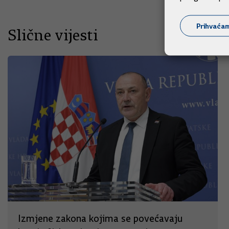
Prihvaća
Slične vijesti
Izmjene zakona kojima se povećavaju