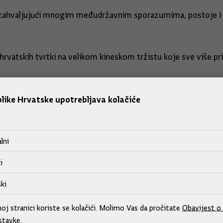
, zahvaljujući mnogim međudržavnim sporazumima, postoje i p
hrvatskih tvrtki na velikom kineskom tržistu koje sve više pr
luka u Rijeci i Pločama koje bi mogle postati izlaz kineskim
vatskoj.
like Hrvatske upotrebljava kolačiće
zgovarao i o međunarodnim pitanjima, o suradnji u multilate
lni
i
 rješavanju kriznih žarišta, kao i u borbi protiv terorizma, t
 da će razmotriti prijedlog da daju potporu kandidaturi Hrvat
ki
j stranici koriste se kolačići. Molimo Vas da pročitate
Obavijest o 
stavke.