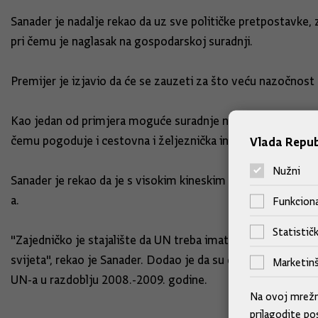
Sanader je nadalje rekao da uz sve političke pretpostavke
pri čemu je naglasak na gospodarskoj suradnji.
Premijer je izjavio da će se zauzeti za što veću nazočnost 
Kao jedan od primjera moguće suradnje naveo je korištenje 
čemu pogoduje i cestovna i željeznička infrastruktura u Hr
Vlada Repub
Nužni
Sanader je rekao da je s visokim kineskim dužnosnicima ra
a.
Funkciona
Statističk
"Zajedničko je stajalište da UN treba imati još jaču ulogu u
svijeta", rekao je Sanader. Dodao je da su domaćini obećali
Marketinš
UN-a u razdoblju 2008.-2009. godine.
Na ovoj mrežno
prilagodite po