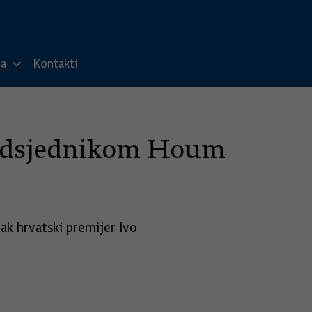
ma
Kontakti
predsjednikom Houm
tak hrvatski premijer Ivo