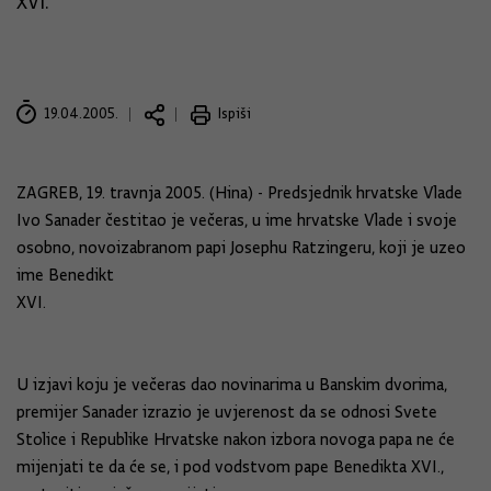
XVI.
19.04.2005.
Ispiši
ZAGREB, 19. travnja 2005. (Hina) - Predsjednik hrvatske Vlade
Ivo Sanader čestitao je večeras, u ime hrvatske Vlade i svoje
osobno, novoizabranom papi Josephu Ratzingeru, koji je uzeo
ime Benedikt
XVI.
U izjavi koju je večeras dao novinarima u Banskim dvorima,
premijer Sanader izrazio je uvjerenost da se odnosi Svete
Stolice i Republike Hrvatske nakon izbora novoga papa ne će
mijenjati te da će se, i pod vodstvom pape Benedikta XVI.,