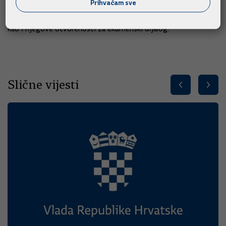
Prihvaćam sve
U tome premijer vidi i nastavak teološke misli Ivana Pavla II.
kao i njegove otvorenosti za ekumenski dijalog.
Slične vijesti