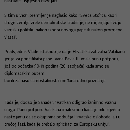
nastaviti uspješno razvijati.
S tim u vezi, premijer je naglasio kako "Sveta Stolica, kao i
druge zemlje zrele demokratske tradicije, ne mijenjaju svoju
vanjsku politiku nakon izbora novoga pape ili nakon promjene
vlasti".
Predsjednik Vlade istaknuo je da je Hrvatska zahvalna Vatikanu
jer je za pontifikata pape Ivana Pavla II. imala punu potporu,
još od početka 90-ih godina (20. stoljeća) kada smo se
diplomatskim putem
borili za našu samostalnost i međunarodno priznanje.
Tada je, dodao je Sanader, "Vatikan odigrao iznimno važnu
ulogu. Punu potporu Vatikana imali smo i kada je bilo riječi o
nastojanju da se okupirana područja Hrvatske oslobode, a i u
trećoj fazi, kada je trebalo aplicirati za Europsku uniju".