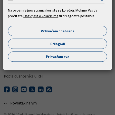
e-Građani
e-Savjetovanja
Na ovoj mrežnoj stranici koriste se kolačići. Molimo Vas da
pročitate
Obavijest o kolačićima
ili prilagodite postavke.
Portal otvorenih podataka RH
Izvozni portal
Prihvaćam odabrane
Adresar
Prilagodi
Središnji katalog službenih dokumenata RH
Prihvaćam sve
Adresar tijela javne vlasti
Adresar političkih stranaka u RH
Popis dužnosnika u RH
Povratak na vrh
© 2026. Vlada Republike Hrvatske.
Uvjeti korištenja
.
Izjava o