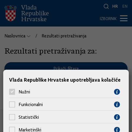
HR
EN
IZBORNIK
Naslovnica
Rezultati pretraživanja
Rezultati pretraživanja za:
Prikaži filtere
Vlada Republike Hrvatske upotrebljava kolačiće
Pronađeno 0 rezultata.
Nužni
Funkcionalni
Statistički
e-Građani
Marketinški