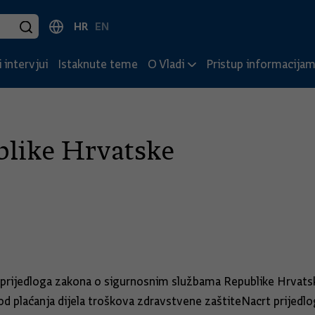
HR
EN
 intervjui
Istaknute teme
O Vladi
Pristup informacija
blike Hrvatske
g prijedloga zakona o sigurnosnim službama Republike Hrvat
d plaćanja dijela troškova zdravstvene zaštiteNacrt prijedl