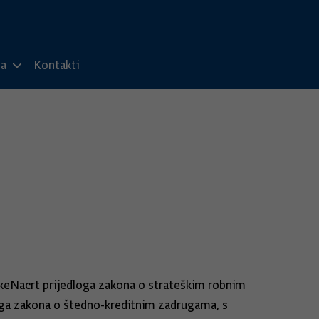
ma
Kontakti
skeNacrt prijedloga zakona o strateškim robnim
oga zakona o štedno-kreditnim zadrugama, s