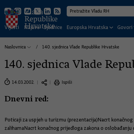
Vijesti
Najave
Sjednice
Europska Hrvatska
Govori i
Naslovnica
140. sjednica Vlade Republike Hrvatske
140. sjednica Vlade Repu
14.03.2002.
Ispiši
Dnevni red:
Poticaji za uspjeh u turizmu (prezentacija)Nacrt konačno
zalihamaNacrt konačnog prijedloga zakona o oslobađanju o