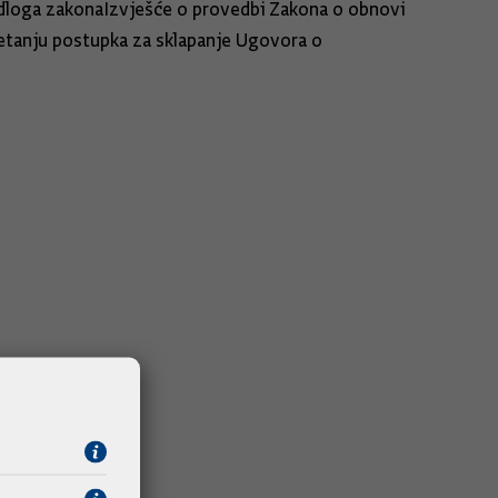
dloga zakonaIzvješće o provedbi Zakona o obnovi
retanju postupka za sklapanje Ugovora o