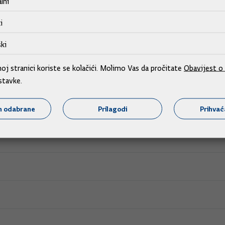
lni
ara i zaključaka Vlade Republike Hrvatske o obnovi razvoju 
i
ora o slobodnoj trgovini između Republike Hrvatske i Savezn
ki
j stranici koriste se kolačići. Molimo Vas da pročitate
Obavijest o 
stavke.
m odabrane
Prilagodi
Prihva