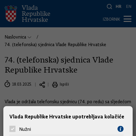
HR
EN
IZBORNIK
Naslovnica
74. (telefonska) sjednica Vlade Republike Hrvatske
74. (telefonska) sjednica Vlade
Republike Hrvatske
18.03.2025.
Ispiši
Vlada je održala telefonsku sjednicu (74. po redu) sa sljedećom
točkom dnevnog reda:
Vlada Republike Hrvatske upotrebljava kolačiće
1.
Prijedlog odluke o umanjenju plaće i dodataka na plaću
Nužni
zaposlenicima u sustavu osnovnog i srednjeg školstva te