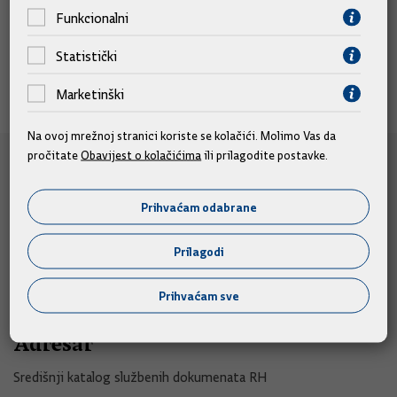
znanosti i visokog obrazovanja za vrijeme sudjelovanja u
Funkcionalni
štrajku
.
Statistički
Marketinški
Na ovoj mrežnoj stranici koriste se kolačići. Molimo Vas da
pročitate
Obavijest o kolačićima
ili prilagodite postavke.
e-Građani
e-Građani
Prihvaćam odabrane
e-Savjetovanja
Prilagodi
Portal otvorenih podataka RH
Izvozni portal
Prihvaćam sve
Adresar
Središnji katalog službenih dokumenata RH