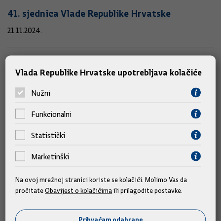
41. sjednica Vlade Republike Hrvatske
21.11.2024.
40. (telefonska) sjednica Vlade Republike
Vlada Republike Hrvatske upotrebljava kolačiće
Hrvatske
Nužni
16.11.2024.
Funkcionalni
39. sjednica Vlade Republike Hrvatske
Statistički
14.11.2024.
Marketinški
38. sjednica Vlade Republike Hrvatske
Na ovoj mrežnoj stranici koriste se kolačići. Molimo Vas da
pročitate
Obavijest o kolačićima
ili prilagodite postavke.
06.11.2024.
Prihvaćam odabrane