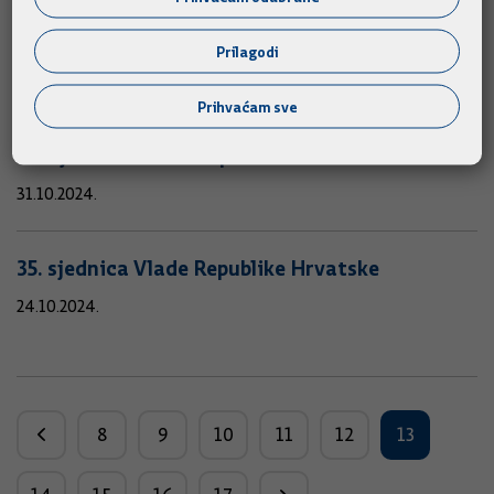
37. (telefonska) sjednica Vlade Republike
Hrvatske
Prilagodi
04.11.2024.
Prihvaćam sve
36. sjednica Vlade Republike Hrvatske
31.10.2024.
35. sjednica Vlade Republike Hrvatske
24.10.2024.
8
9
10
11
12
13