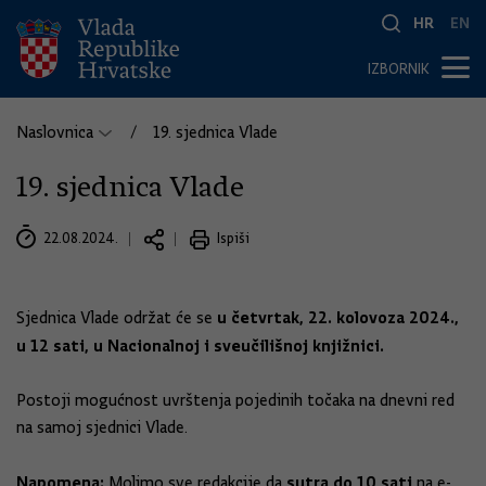
HR
EN
IZBORNIK
Naslovnica
19. sjednica Vlade
19. sjednica Vlade
22.08.2024.
Ispiši
u četvrtak, 22. kolovoza 2024.,
Sjednica Vlade održat će se
u 12 sati, u Nacionalnoj i sveučilišnoj knjižnici.
Postoji mogućnost uvrštenja pojedinih točaka na dnevni red
na samoj sjednici Vlade.
Napomena:
sutra do 10 sati
Molimo sve redakcije da
na e-