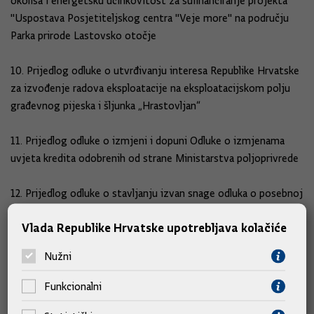
okoliša i energetsku učinkovitost za sufinanciranje projekta
"Uspostava Posjetiteljskog centra "Veje more" na području
Parka prirode Lastovsko otočje
10. Prijedlog odluke o utvrđivanju interesa Republike Hrvatske
za izvođenje radova eksploatacije na eksploatacijskom polju
građevnog pijeska i šljunka „Hrastovljan“
11. Prijedlog odluke o izmjeni i dopuni Odluke o izmjenama
uvjeta kredita odobrenih od strane Ministarstva poljoprivrede
12. Prijedlog odluke o stavljanju izvan snage odluka o posebnoj
nagradi za obavljanje poslova pružanja skrbi pacijentima
Vlada Republike Hrvatske upotrebljava kolačiće
oboljelima od bolesti COVID-19
Nužni
13. Prijedlozi za prihvaćanje pokroviteljstva Vlade Republike
Hrvatske nad:
Funkcionalni