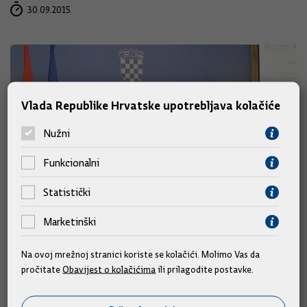
30.09.2015.
Vlada Republike Hrvatske upotrebljava kolačiće
Nužni
Funkcionalni
Statistički
Marketinški
Ugovorom sa Svjetskom bankom
unaprjeđeno je financiranje
Na ovoj mrežnoj stranici koriste se kolačići. Molimo Vas da
inovativnih i novoosnovanih
pročitate
Obavijest o kolačićima
ili prilagodite postavke.
poduzeća u Hrvatskoj