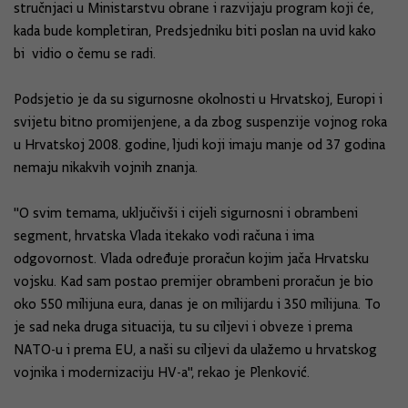
stručnjaci u Ministarstvu obrane i razvijaju program koji će,
kada bude kompletiran, Predsjedniku biti poslan na uvid kako
bi vidio o čemu se radi.
Podsjetio je da su sigurnosne okolnosti u Hrvatskoj, Europi i
svijetu bitno promijenjene, a da zbog suspenzije vojnog roka
u Hrvatskoj 2008. godine, ljudi koji imaju manje od 37 godina
nemaju nikakvih vojnih znanja.
''O svim temama, uključivši i cijeli sigurnosni i obrambeni
segment, hrvatska Vlada itekako vodi računa i ima
odgovornost. Vlada određuje proračun kojim jača Hrvatsku
vojsku. Kad sam postao premijer obrambeni proračun je bio
oko 550 milijuna eura, danas je on milijardu i 350 milijuna. To
je sad neka druga situacija, tu su ciljevi i obveze i prema
NATO-u i prema EU, a naši su ciljevi da ulažemo u hrvatskog
vojnika i modernizaciju HV-a'', rekao je Plenković.