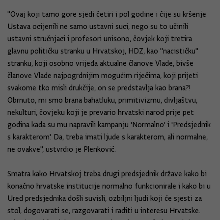
''Ovaj koji tamo gore sjedi četiri i pol godine i čije su kršenje
Ustava ocijenili ne samo ustavni suci, nego su to učinili
ustavni stručnjaci i profesori unisono, čovjek koji tretira
glavnu političku stranku u Hrvatskoj, HDZ, kao ''nacističku''
stranku, koji osobno vrijeđa aktualne članove Vlade, bivše
članove Vlade najpogrdnijim mogućim riječima, koji prijeti
svakome tko misli drukčije, on se predstavlja kao brana?!
Obrnuto, mi smo brana bahatluku, primitivizmu, divljaštvu,
nekulturi, čovjeku koji je prevario hrvatski narod prije pet
godina kada su mu napravili kampanju 'Normalno' i 'Predsjednik
s karakterom'. Da, treba imati ljude s karakterom, ali normalne,
ne ovakve'', ustvrdio je Plenković.
Smatra kako Hrvatskoj treba drugi predsjednik države kako bi
konačno hrvatske institucije normalno funkcionirale i kako bi u
Ured predsjednika došli suvisli, ozbiljni ljudi koji će sjesti za
stol, dogovarati se, razgovarati i raditi u interesu Hrvatske.