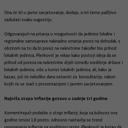
Ona će ići u javno savjetovanje, dodaje, a mi ćemo pažljivo
saslušati svaku sugestiju.
Odgovarajući na pitanja o mogućnosti da jedinice lokalne i
regionalne samouprave naknadno smanje porez na dohodak, s
obzirom na to da bi porez na nekretnine također bio prihod
lokalnih jedinica, Plenković je rekao kako postoji ideja da se
prihod od poreza na nekretnine dijeli između središnje države i
lokalnih jedinica, više u korist lokalnih jedinica, ali, kako je
kazao, još će nekoliko dana ostaviti za konzultacije, nakon
kojih će se izaći s prezentacijom i javnim savjetovanjem.
Najniža stopa inflacije gotovo u zadnje tri godine
Komentirajući podatke o stopi inflaciji, koja za kolovoz ove
godine iznosi 1,8 posto, odnosno nastavlja se trend
usporavanja inflacije na godišnjoj razini, Plenković je kazao da