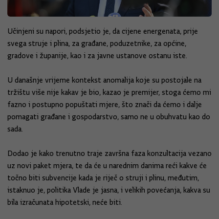
Učinjeni su napori, podsjetio je, da cijene energenata, prije
svega struje i plina, za građane, poduzetnike, za općine,
gradove i županije, kao i za javne ustanove ostanu iste.
U današnje vrijeme kontekst anomalija koje su postojale na
tržištu više nije kakav je bio, kazao je premijer, stoga ćemo mi
fazno i postupno popuštati mjere, što znači da ćemo i dalje
pomagati građane i gospodarstvo, samo ne u obuhvatu kao do
sada.
Dodao je kako trenutno traje završna faza konzultacija vezano
uz novi paket mjera, te da će u narednim danima reći kakve će
točno biti subvencije kada je riječ o struji i plinu, međutim,
istaknuo je, politika Vlade je jasna, i velikih povećanja, kakva su
bila izračunata hipotetski, neće biti.