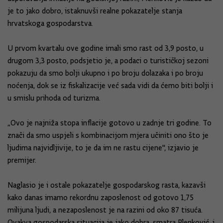
je to jako dobro, istaknuvši realne pokazatelje stanja
hrvatskoga gospodarstva.
U prvom kvartalu ove godine imali smo rast od 3,9 posto, u
drugom 3,3 posto, podsjetio je, a podaci o turističkoj sezoni
pokazuju da smo bolji ukupno i po broju dolazaka i po broju
noćenja, dok se iz fiskalizacije već sada vidi da ćemo biti bolji i
u smislu prihoda od turizma.
„Ovo je najniža stopa inflacije gotovo u zadnje tri godine. To
znači da smo uspjeli s kombinacijom mjera učiniti ono što je
ljudima najvidljivije, to je da im ne rastu cijene", izjavio je
premijer.
Naglasio je i ostale pokazatelje gospodarskog rasta, kazavši
kako danas imamo rekordnu zaposlenost od gotovo 1,75
milijuna ljudi, a nezaposlenost je na razini od oko 87 tisuća.
Ovakva gospodarska situacija je jako dobra, smatra Plenković, i