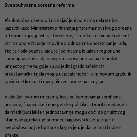
Sveobuhvatna porezna reforma
Plenković se osvrnuo i na najavljeni porez na nekretnine,
kazavši kako Ministarstvo financija priprema novi krug porezne
reforme kojoj je cilj rasterećenje, te dodaje da će veći akcent
biti na oporezivanje imovine u odnosu na oporezivanje rada,
što je i bila poanta kada je jedinicama lokalne i regionalne
samouprave ostavljen raspon iznosa poreza na dohodak
umjesto prireza, gdje su pojedini gradonačelnici i
predstavnička tijela mogla utjecati hoće li u njihovom gradu ili
općini netko imati manji ili veći porez na svoj rad.
Vlada želi svojim mjerama, koje su kombinacija zemljišne,
porezne, financijske i energetske politike, stvoriti preduvjete
da mladi ljudi lakše i jednostavnije mogu doći do priuštivog
stanovanja, rekao je premijer, naglasivši kako je riječ o
sveobuhvatnoj reforma za koju vjeruje da će imati dobre
efekte.