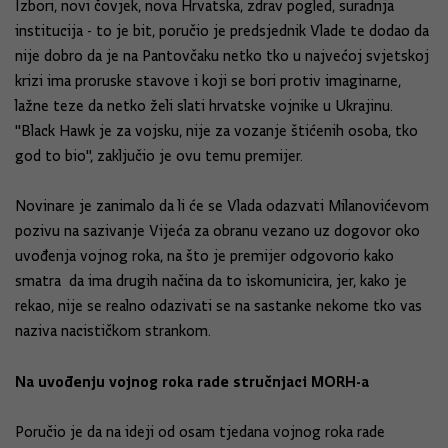
Izbori, novi čovjek, nova Hrvatska, zdrav pogled, suradnja
institucija - to je bit, poručio je predsjednik Vlade te dodao da
nije dobro da je na Pantovčaku netko tko u najvećoj svjetskoj
krizi ima proruske stavove i koji se bori protiv imaginarne,
lažne teze da netko želi slati hrvatske vojnike u Ukrajinu.
''Black Hawk je za vojsku, nije za vozanje štićenih osoba, tko
god to bio'', zaključio je ovu temu premijer.
Novinare je zanimalo da li će se Vlada odazvati Milanovićevom
pozivu na sazivanje Vijeća za obranu vezano uz dogovor oko
uvođenja vojnog roka, na što je premijer odgovorio kako
smatra da ima drugih načina da to iskomunicira, jer, kako je
rekao, nije se realno odazivati se na sastanke nekome tko vas
naziva nacističkom strankom.
Na uvođenju vojnog roka rade stručnjaci MORH-a
Poručio je da na ideji od osam tjedana vojnog roka rade