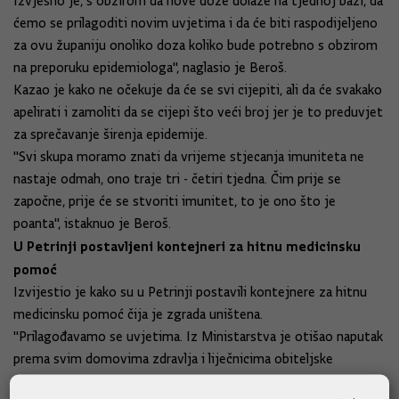
Izvjesno je, s obzirom da nove doze dolaze na tjednoj bazi, da
ćemo se prilagoditi novim uvjetima i da će biti raspodijeljeno
za ovu županiju onoliko doza koliko bude potrebno s obzirom
na preporuku epidemiologa", naglasio je Beroš.
Kazao je kako ne očekuje da će se svi cijepiti, ali da će svakako
apelirati i zamoliti da se cijepi što veći broj jer je to preduvjet
za sprečavanje širenja epidemije.
"Svi skupa moramo znati da vrijeme stjecanja imuniteta ne
nastaje odmah, ono traje tri - četiri tjedna. Čim prije se
započne, prije će se stvoriti imunitet, to je ono što je
poanta", istaknuo je Beroš.
U Petrinji postavljeni kontejneri za hitnu medicinsku
pomoć
Izvijestio je kako su u Petrinji postavili kontejnere za hitnu
medicinsku pomoć čija je zgrada uništena.
"Prilagođavamo se uvjetima. Iz Ministarstva je otišao naputak
prema svim domovima zdravlja i liječnicima obiteljske
medicine da se prilagode novonastalim okolnostima. Isto tako