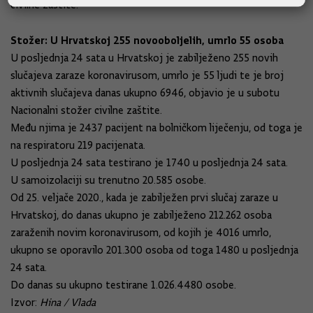
civilne zaštite.
Stožer: U Hrvatskoj 255 novooboljelih, umrlo 55 osoba
U posljednja 24 sata u Hrvatskoj je zabilježeno 255 novih
slučajeva zaraze koronavirusom, umrlo je 55 ljudi te je broj
aktivnih slučajeva danas ukupno 6946, objavio je u subotu
Nacionalni stožer civilne zaštite.
Među njima je 2437 pacijent na bolničkom liječenju, od toga je
na respiratoru 219 pacijenata.
U posljednja 24 sata testirano je 1740 u posljednja 24 sata.
U samoizolaciji su trenutno 20.585 osobe.
Od 25. veljače 2020., kada je zabilježen prvi slučaj zaraze u
Hrvatskoj, do danas ukupno je zabilježeno 212.262 osoba
zaraženih novim koronavirusom, od kojih je 4016 umrlo,
ukupno se oporavilo 201.300 osoba od toga 1480 u posljednja
24 sata.
Do danas su ukupno testirane 1.026.4480 osobe.
Izvor:
Hina / Vlada