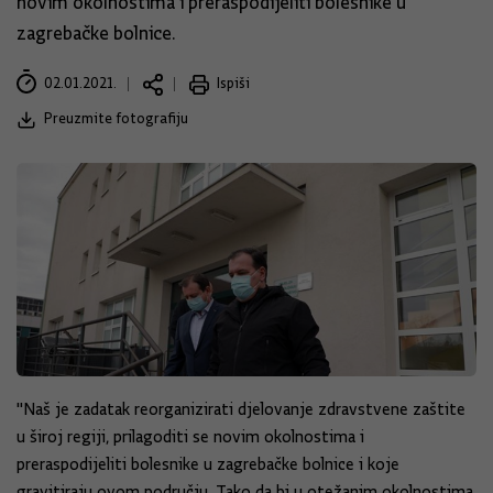
novim okolnostima i preraspodijeliti bolesnike u
zagrebačke bolnice.
02.01.2021.
Ispiši
Preuzmite fotografiju
"Naš je zadatak reorganizirati djelovanje zdravstvene zaštite
u široj regiji, prilagoditi se novim okolnostima i
preraspodijeliti bolesnike u zagrebačke bolnice i koje
gravitiraju ovom području. Tako da bi u otežanim okolnostima