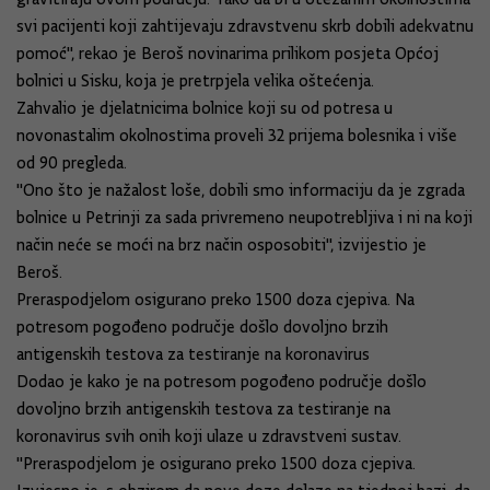
svi pacijenti koji zahtijevaju zdravstvenu skrb dobili adekvatnu
pomoć", rekao je Beroš novinarima prilikom posjeta Općoj
bolnici u Sisku, koja je pretrpjela velika oštećenja.
Zahvalio je djelatnicima bolnice koji su od potresa u
novonastalim okolnostima proveli 32 prijema bolesnika i više
od 90 pregleda.
"Ono što je nažalost loše, dobili smo informaciju da je zgrada
bolnice u Petrinji za sada privremeno neupotrebljiva i ni na koji
način neće se moći na brz način osposobiti", izvijestio je
Beroš.
Preraspodjelom osigurano preko 1500 doza cjepiva. Na
potresom pogođeno područje došlo dovoljno brzih
antigenskih testova za testiranje na koronavirus
Dodao je kako je na potresom pogođeno područje došlo
dovoljno brzih antigenskih testova za testiranje na
koronavirus svih onih koji ulaze u zdravstveni sustav.
"Preraspodjelom je osigurano preko 1500 doza cjepiva.