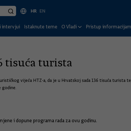
HR
EN
 intervjui
Istaknute teme
O Vladi
Pristup informacija
 tisuća turista
Turističkog vijeća HTZ-a, da je u Hrvatskoj sada 136 tisuća turista te
e godine.
 izmjene i dopune programa rada za ovu godinu.