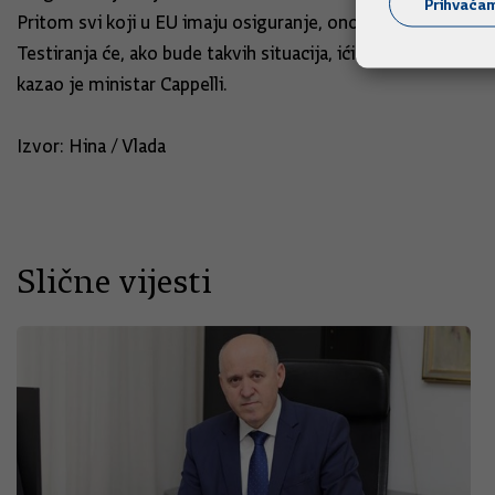
Prihvaća
Pritom svi koji u EU imaju osiguranje, ono će im po povratk
Testiranja će, ako bude takvih situacija, ići će na teret drža
kazao je ministar Cappelli.
Izvor: Hina / Vlada
Slične vijesti