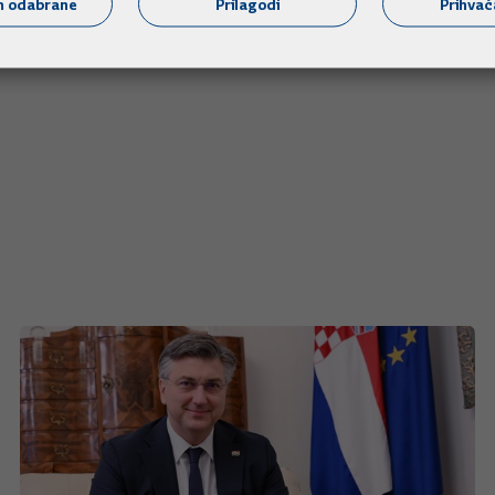
m odabrane
Prilagodi
Prihva
u sve refundirati. Dodao je da su neki hrvatski gradovi odluči
ve. Ako bi se, pak, osoba željela vratiti u svoju zemlju, poštiv