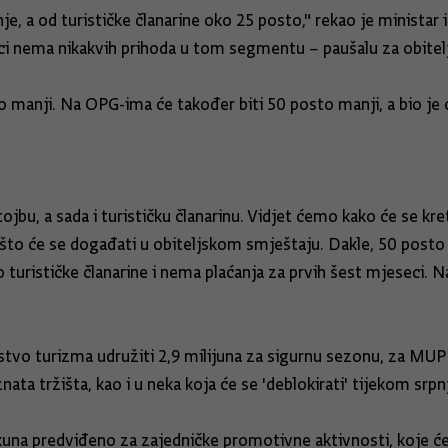
, a od turističke članarine oko 25 posto," rekao je ministar i
seci nema nikakvih prihoda u tom segmentu – paušalu za obitel
to manji. Na OPG-ima će također biti 50 posto manji, a bio je
jbu, a sada i turističku članarinu. Vidjet ćemo kako će se kr
 što će se događati u obiteljskom smještaju. Dakle, 50 posto 
 turističke članarine i nema plaćanja za prvih šest mjeseci. N
rstvo turizma udružiti 2,9 milijuna za sigurnu sezonu, za MUP
ata tržišta, kao i u neka koja će se 'deblokirati' tijekom srpn
a kuna predviđeno za zajedničke promotivne aktivnosti, koje će