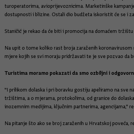
turoperatorima, avioprijevoznicima. Marketinške kampanje ć
dostupnosti i blizine. Ostali dio budžeta iskoristit će se i 
Staničić je rekao da će biti i promocija na domaćem tržištu t
Na upit o tome koliko rast broja zaraženih koronavirusom 
mjere kojih se svi moraju pridržavati te je sve pozvao da 
Turistima moramo pokazati da smo ozbiljni i odgovor
"I prilikom dolaska i pri boravku gostiju apeliramo na sve 
tržištima, a o mjerama, protokolima, od granice do dolaska 
inozemnim medijima, ključnim partnerima, agencijama," rekao
Na pitanje što ako se broj zaraženih u Hrvatskoj poveća, re