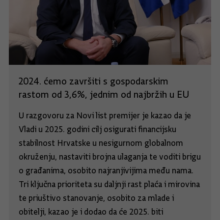
2024. ćemo završiti s gospodarskim
rastom od 3,6%, jednim od najbržih u EU
U razgovoru za Novi list premijer je kazao da je
Vladi u 2025. godini cilj osigurati financijsku
stabilnost Hrvatske u nesigurnom globalnom
okruženju, nastaviti brojna ulaganja te voditi brigu
o građanima, osobito najranjivijima među nama.
Tri ključna prioriteta su daljnji rast plaća i mirovina
te priuštivo stanovanje, osobito za mlade i
obitelji, kazao je i dodao da će 2025. biti