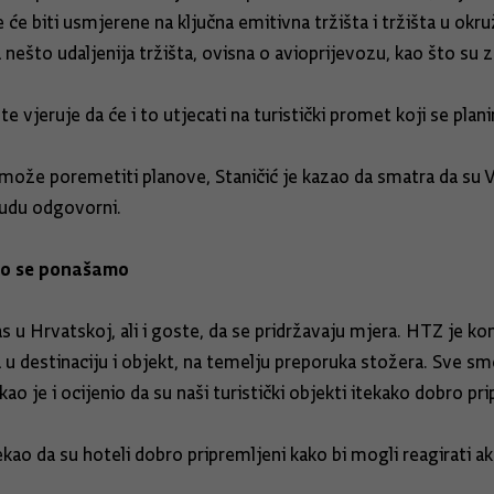
e biti usmjerene na ključna emitivna tržišta i tržišta u okr
za nešto udaljenija tržišta, ovisna o avioprijevozu, kao što su 
e vjeruje da će i to utjecati na turistički promet koji se plani
može poremetiti planove, Staničić je kazao da smatra da su V
budu odgovorni.
no se ponašamo
nas u Hrvatskoj, ali i goste, da se pridržavaju mjera. HTZ je
u destinaciju i objekt, na temelju preporuka stožera. Sve smo
 je i ocijenio da su naši turistički objekti itekako dobro pri
kao da su hoteli dobro pripremljeni kako bi mogli reagirati a