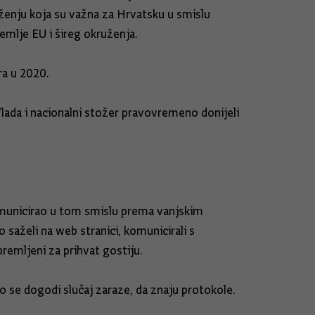
uženju koja su važna za Hrvatsku u smislu
zemlje EU i šireg okruženja.
ra u 2020.
lada i nacionalni stožer pravovremeno donijeli
 komunicirao u tom smislu prema vanjskim
 saželi na web stranici, komunicirali s
premljeni za prihvat gostiju.
ko se dogodi slučaj zaraze, da znaju protokole.