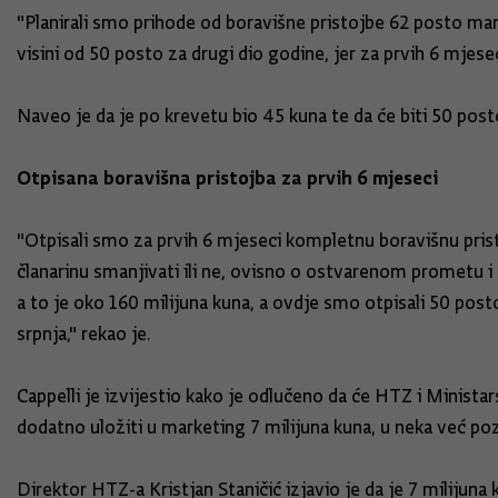
"Planirali smo prihode od boravišne pristojbe 62 posto manje
visini od 50 posto za drugi dio godine, jer za prvih 6 mje
Naveo je da je po krevetu bio 45 kuna te da će biti 50 pos
Otpisana boravišna pristojba za prvih 6 mjeseci
"Otpisali smo za prvih 6 mjeseci kompletnu boravišnu pristo
članarinu smanjivati ili ne, ovisno o ostvarenom prometu i
a to je oko 160 milijuna kuna, a ovdje smo otpisali 50 posto
srpnja," rekao je.
Cappelli je izvijestio kako je odlučeno da će HTZ i Minista
dodatno uložiti u marketing 7 milijuna kuna, u neka već pozn
Direktor HTZ-a Kristjan Staničić izjavio je da je 7 milijun