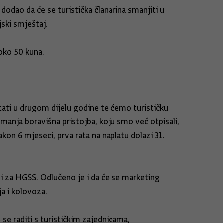
 dodao da će se turistička članarina smanjiti u
jski smještaj.
 oko 50 kuna.
etati u drugom dijelu godine te ćemo turističku
manja boravišna pristojba, koju smo već otpisali,
akon 6 mjeseci, prva rata na naplatu dolazi 31.
 i za HGSS. Odlučeno je i da će se marketing
ja i kolovoza.
 se raditi s turističkim zajednicama,