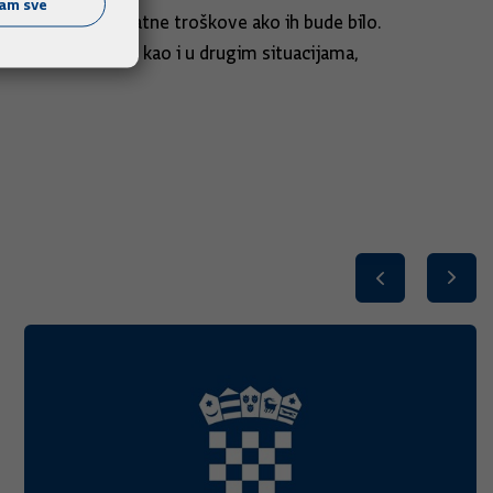
ćam sve
li podmiriti i dodatne troškove ako ih bude bilo.
at će se protokoli, kao i u drugim situacijama,