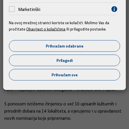
Zbog svog iskustva porušene i uništene kulturne baštine i
Marketinški
poslijeratne obnove, uključujući i u Dubrovniku, razumijemo
važnost da se pomogne ugroženoj baštini svijeta.
Stoga smo
Na ovoj mrežnoj stranici koriste se kolačići. Molimo Vas da
predložili i bili prvi koji su dali, kao što je spomenuo
pročitate
Obavijest o kolačićima
ili prilagodite postavke.
direktor
Eloundou
, financijsku potporu Fondu za obnovu
uništene baštine Malija, a najavio bih i hrvatsku potporu
Prihvaćam odabrane
UNESCO-ovim velikim naporima u obnovi
Mosula
u Iraku.
Prilagodi
Slijedeći temeljne postavke Konvencije, Ministarstvo kulture
nastavilo je biti marljivim čuvarom i promicateljem vrijednosti
Prihvaćam sve
svih kulturnih dobara u našoj domovini.
U tom
kontekstu
,
ulažemo posebne napore kako bi
se
na najbolji
način i najboljim izborom obogatilo i UNESCO-ove Popise.
S ponosom ističemo činjenicu o već 10 upisanih kulturnih i
prirodnih dobara na 14 lokaliteta, a vjerujemo i u opravdanost
novih nominacija koje pripremamo.