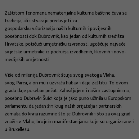
Zaštitom fenomena nematerijalne kulturne baštine čuva se
tradicija, ali i stvaraju preduvjeti za
gospodarsk
u
valorizacij
u
naših kulturnih i povijesnih
posebnosti dok Dubrovnik, kao jedan od kulturnih središta
Hrvatske, potičući umjetničku izvrsnost, ugošćuje najveće
svjetske umjetnike iz područja izvedbenih, likovnih i novo
-
medijskih umjetnosti.
Više od milenija Dubrovnik štuje svog svetog
a
Vlaha,
svog
Parca
, a on mu
i uzvraća
ljubav i daje zaštitu.
T
o ovom
gradu daje poseban pečat. Z
ahvaljujem i našim zastupnicima,
posebno Dubravki Šuici koja je jako puno
učinila u Europskom
parlamentu
da jedan širi krug naših prijatelja i partnerskih
zemalja do kraja razumije što je Dubrovnik i što za ovaj grad
znači sv. Vlaho, brojnim manifestacijama koje su organizirane i
u Bruxellesu.