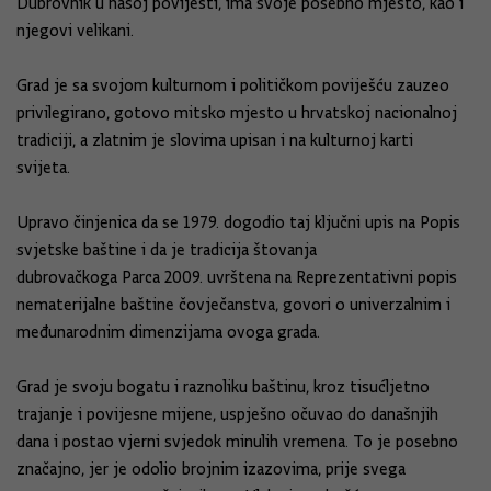
Dubrovnik u našoj povijesti, ima svoje posebno mjesto
, kao
i
njegovi velikani.
Grad je sa svojom kulturnom i političkom poviješću zauzeo
privilegirano, gotov
o
mitsko mjesto u hrvatskoj nacionalnoj
tradiciji, a zlatnim je slovima upisan i na kulturnoj karti
svijeta.
Upravo činjenica da se 1979. dogodio taj ključni upis na Popis
svjetske baštine i da je t
radicija štovanja
dubrovačkoga
P
arca
2009. uvrštena na Reprezentativni popis
nematerijalne baštine čovječanstva, govori o univerzalnim i
međunarodnim dimenzijama ovoga grada.
Grad je svoju bogatu i raznoliku baštinu, kroz tisućljetno
trajanje i povijesne mijene, uspješno očuvao do današnjih
dana i postao vjerni svjedok minulih vremena. To je posebno
značajno, jer je odolio brojnim izazovima, prije svega