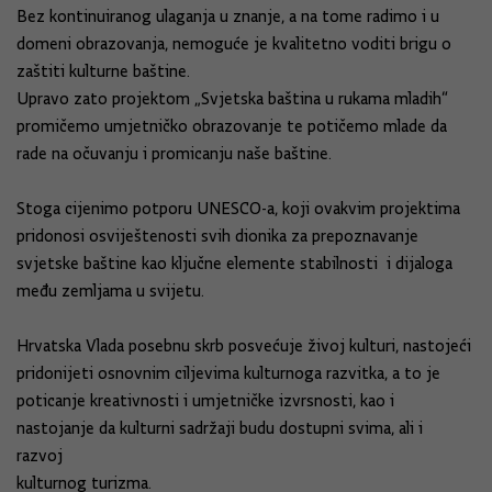
Bez
kontinuiranog ulaganja u znanje
, a na tome radimo i u
domeni obrazovanja, nemoguće je kvalitetno voditi brigu o
zaštiti kulturne baštine.
Upravo zato projektom „Svjetska baština u rukama mladih“
promičemo umjetničko obrazovanje te potičemo mlade da
rade na očuvanju i promicanju naše baštine.
Stoga c
ijenimo potporu UNESCO-a, koji ovakvim projektima
pridonosi osviještenosti svih dionika za prepoznavanje
svjetske baštine kao ključne elemente stabilnosti i dijaloga
među zemljama u svijetu.
Hrvatska Vlada posebnu skrb posvećuje živoj kulturi, nastojeći
pridonijeti osnovnim ciljevima kulturnog
a
razvitka, a to je
poticanje kreativnosti i umjetničke izvrsnosti, kao i
nastojanje da kulturni sadržaji budu dostupni svima, ali i
razvoj
kulturnog turizma.