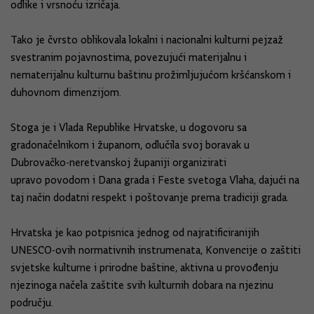
odlike i vrsnoću izričaja.
Tako je čvrsto oblikovala lokalni i nacionalni kulturni pejzaž
svestranim pojavnostima, povezujući materijalnu i
nematerijalnu kulturnu baštinu
prožimljujućom
kršćanskom i
duhovnom dimenzijom.
Stoga je i Vlada Republike Hrvatske
,
u dogovoru sa
gradonačelnikom i županom
,
odlučila svoj boravak u
Dubrovačko-neretvanskoj županiji organizirati
u
pravo
povodom
i
Dana grada i
Feste
svetoga Vlaha, dajući na
taj način dodatni respekt i poštovanje prema tradiciji grada.
Hrvatska je kao potpisnica jednog od najratificiranijih
UNESCO-ovih normativnih instrumenata, Konvencije o zaštiti
svjetske kulturne i prirodne baštine, aktivna u provođenju
njezinoga nač
ela zaštite
svih kulturnih dobara na njezinu
području.