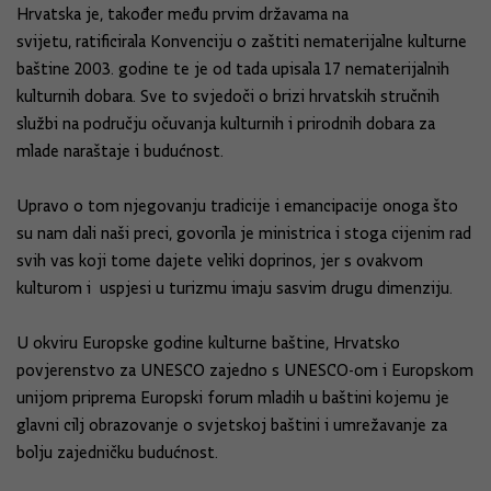
Hrvatska je
,
također među prvim državama na
svijetu
,
ratificirala Konvenciju o zaštiti nematerijalne kulturne
baštine 2003. godine te je od tada upisala 17 nematerijalnih
kulturnih dobara.
Sve to svjedoči o brizi hrvatskih stručnih
službi na području očuvanja kulturnih i prirodnih dobara za
mlade naraštaje i budućnost.
Upravo o tom njegovanju tradicije i emancipacije onoga što
su nam dali naši preci, govorila je ministrica i stoga cijenim rad
svih vas koji t
ome dajete veliki doprinos, jer
s ovakvom
kulturom i uspjesi u turizmu imaju sasvim drugu dimenziju.
U okviru Europske godine kulturne baštine, Hrvatsko
povjerenstvo za UNESCO zajedno s UNESCO-om i Europskom
unijom priprema
Europski forum mladih u baštini
kojemu je
glavni cilj obrazovanje o svjetskoj baštini i umrežavanje za
bolju zajedničku budućnost.