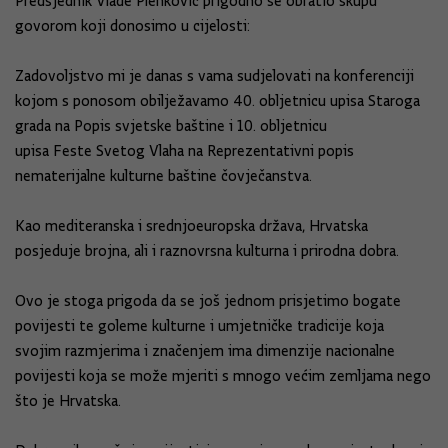
Predsjednik Vlade Plenković prigodno se obratio skupu
govorom koji donosimo u cijelosti:
Zadovoljstvo mi je danas s vama sudjelovati na konferenciji
kojom s ponosom obilježavamo 40. obljetnicu upisa Staroga
grada na Popis svjetske baštine i 10. obljetnicu
upisa
Feste
Svetog Vlaha na Reprezentativni popis
nematerijalne kulturne baštine čovječanstva.
Kao mediteranska i srednjoeuropska država, Hrvatska
posjeduje brojna, ali i raznovrsna kulturna i prirodna dobra.
Ovo je stoga prigoda da se još jednom prisjetimo bogate
povijesti te goleme kulturne i umjetničke tradicije koja
svojim razmjerima i značenjem ima dimenzije nacionalne
povijesti koja se može mjeriti s mnogo većim zemljama nego
što je Hrvatska.