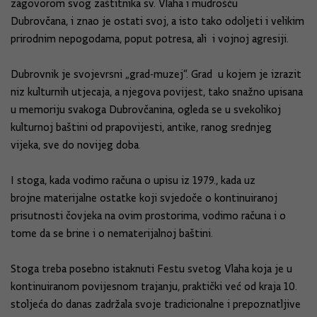
zagovorom svog zaštitnika
sv. Vlaha i mudrošću
D
ubrovčana, i znao je
ostati svoj,
a isto tako odolj
eti i velikim
prirodnim nepogoda
ma, poput potresa, a
li i vojnoj agresiji
.
Dubrovnik je svojevrsni „grad-muzej“. Grad u kojem je i
zrazit
niz kulturnih utjecaja,
a njegova povijest, tako snažno upisana
u memoriju svakog
a Dubrovčanina, ogleda
se u svekolikoj
kulturnoj baštini od prapovijesti
, antike, ranog srednjeg
vijeka,
sve do novijeg doba.
I stoga, kada vodimo računa o upisu iz 1979.
,
kada uz
brojne
mate
rijalne
ostatke koji svjedoče
o kontinuiranoj
prisutnosti čovjeka na ovim prostorima, vodimo računa i o
tome da se brine i o nematerijalnoj baštini.
Stoga treba posebno istaknuti
Festu
svetog Vlaha koja je u
kontinuiranom povijesnom trajanju
,
praktički već od kraja 10.
stoljeća
do
danas
zadržala svoje tradicionalne i prepoznatljive