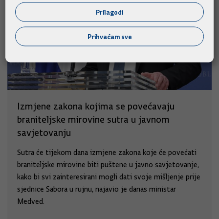
Prilagodi
Prihvaćam sve
Izmjene zakona kojima se povećavaju
braniteljske mirovine sutra u javnom
savjetovanju
Sutra će tijekom dana izmjene zakona koje će povećati
braniteljske mirovine biti puštene u javno savjetovanje,
kako bi svi zainteresirani mogli dati svoje mišljenje prije
sjednice Sabora u rujnu, najavio je danas ministar
Medved.