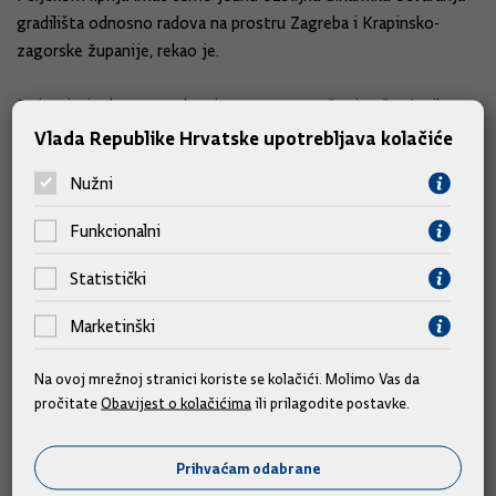
gradilišta odnosno radova na prostru Zagreba i Krapinsko-
zagorske županije, rekao je.
Pojasnio je da se to odnosi, ne samo na rušenje oštećenih
objekata na periferiji Grada Zagreba, a za koje će vlasnici dobiti
Vlada Republike Hrvatske upotrebljava kolačiće
pravo na zamjensku obiteljsku kuću, nego i na konstrukcijsku
Nužni
obnovu višestambenih zgrada u samom Zagrebu.
Funkcionalni
Izvor: Hina/Vlada
Statistički
Marketinški
Slične vijesti
Na ovoj mrežnoj stranici koriste se kolačići. Molimo Vas da
pročitate
Obavijest o kolačićima
ili prilagodite postavke.
Prihvaćam odabrane