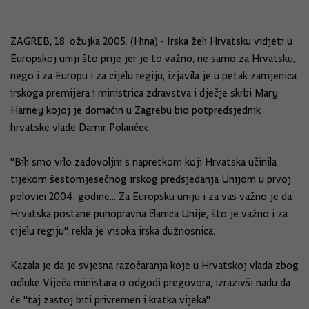
ZAGREB, 18. ožujka 2005. (Hina) - Irska želi Hrvatsku vidjeti u
Europskoj uniji što prije jer je to važno, ne samo za Hrvatsku,
nego i za Europu i za cijelu regiju, izjavila je u petak zamjenica
irskoga premijera i ministrica zdravstva i dječje skrbi Mary
Harney kojoj je domaćin u Zagrebu bio potpredsjednik
hrvatske vlade Damir Polančec.
"Bili smo vrlo zadovoljni s napretkom koji Hrvatska učinila
tijekom šestomjesečnog irskog predsjedanja Unijom u prvoj
polovici 2004. godine... Za Europsku uniju i za vas važno je da
Hrvatska postane punopravna članica Unije, što je važno i za
cijelu regiju", rekla je visoka irska dužnosnica.
Kazala je da je svjesna razočaranja koje u Hrvatskoj vlada zbog
odluke Vijeća ministara o odgodi pregovora, izrazivši nadu da
će "taj zastoj biti privremen i kratka vijeka".