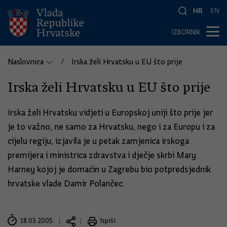
HR
EN
IZBORNIK
Naslovnica
Irska želi Hrvatsku u EU što prije
Irska želi Hrvatsku u EU što prije
Irska želi Hrvatsku vidjeti u Europskoj uniji što prije jer
je to važno, ne samo za Hrvatsku, nego i za Europu i za
cijelu regiju, izjavila je u petak zamjenica irskoga
premijera i ministrica zdravstva i dječje skrbi Mary
Harney kojoj je domaćin u Zagrebu bio potpredsjednik
hrvatske vlade Damir Polančec.
18.03.2005.
Ispiši