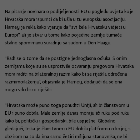
Na pitanje novinara o podijeljenosti EU u pogledu uvjeta koje
Hrvatska mora ispuniti da bi ušla u tu europsku asocijaciju,
Harney je rekla kako vjeruje da "svi žele Hrvatsku vidjeti u
Europi", ali je stvar u tome kako pojedine zemlje tumače
stalno spominjanu suradnju sa sudom u Den Haagu.
"Radi se o tome da se postigne jednoglasna odluka. S onim
zemljama koje su se usprotivile otvaranju pregovora Hrvatska
mora raditi na bilateralnoj razini kako bi se riješila određena
razmimoilaženja", objasnila je Harney, dodajući da se ona
mogu vrlo brzo riješiti.
"Hrvatska može puno toga ponuditi Uniji, ali bi članstvom u
EU i puno dobila. Male zemlje danas moraju ići ruku pod ruku
kako bi, politički i gospodarski, bile uspješne. Globalno
gledajući, Irska je članstvom u EU dobila platformu o kojoj, s
obzirom na to da ima samo četiri milijuna stanovnika, ne bi