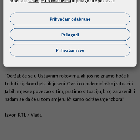
pročitate
Obavijest o kolačićima
ili prilagodite postavke.
jedini lokalne samouprave. Idemo za tim da se poveća
kvaliteta, da usluge budu i dostupnije i jednostavnije, a to se
Prihvaćam odabrane
može povezivanjem jedinica. Smanjivanje lokalnih dužnosnika
bit će, svakako, pogotovo u manjim jedinicama. Ako govorimo
Prilagodi
o zamjenicima, njih ima oko 700 i to je jedan smjer kretanja.
Teško je procijeniti rok kad će se to dogoditi zbog
Prihvaćam sve
zakonodavnih aktivnosti", ističe Malenica i na kraju se osvrće
na raspisivanje izbora već u srpnju:
"Održat će se u Ustavnim rokovima, ali još ne znamo hoće li
to biti tijekom ljeta ili jeseni. Ovisi o epidemiološkoj situaciji.
Ja bih mjesec povezao s tim, pratimo situaciju, broj zaraženih i
nadam se da će u tom smjeru ići samo održavanje izbora."
Izvor: RTL / Vlada