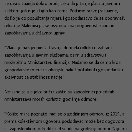
će ova situacija dobro proći, tako da pitanje plaća u javnom
sektoru još nije stiglo kao tema. Pratimo razvoj situacije,
došlo je do popuštanja mjera i gospodarstvo će se oporaviti",
rekao je Malenica pa se osvrnuo i na mogućnost zabrane
zapošljavanja u državnoj upravi:
"Vlada je na sjednici 2. travnja donijela odluku o zabrani
zapošljavanja u javnim službama, osim u zdravstvu i
možebitno Ministarstvu financija. Nadamo se da ćemo kroz
gospodarske mjere i svibanjski paket potaknuti gospodarsku
aktivnost te stabilnost nacije."
Nejasno je u cijeloj priči i zašto su zaposlenici pojedinih
ministarstava morali koristiti godišnje odmore.
"Koliko mi je poznato, radi se o godišnjem odmoru iz 2019., a
prema kolektivnom ugovoru, poslodavac može bez dogovora
sa zaposlenikom odrediti kad se ide na godišnji odmor. Nije mi