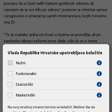
poznato da su ljudi radili tijekom godišnjih odmora, ali
vjerujem da je sve bilo po zakonu", pojasnio je ministar uprave
i progovorio o smanjenju samih ministarstava, kojih trenutno
ima 20.
"To je svakako jedna od stvari o kojima se promišlja, ali po
završetku izbora i reformi nove vlade, više će se o tome
razmišljati."
Vlada Republike Hrvatske upotrebljava kolačiće
Broj lokalnih dužnosnika smanjit ćemo za 700
Nužni
Poziva se često na reformu javne uprave kroz smanjenje
Funkcionalni
općina i županija no to nekako nije nikad bio cilj aktualne Vlade.
Statistički
"Žao mi je što se aktivirala ta tema zbog e-propusnica, koje su
Marketinški
spriječile širenje zaraze. Svjesni smo činjenice o broju jedinica
lokalne samouprave. Smisao teritorijalnog ustroja trebao bi u
Na ovoj mrežnoj stranici koriste se kolačići. Molimo Vas da
prvi plan dovesti kvalitetu usluga koji se pružaju u određenoj