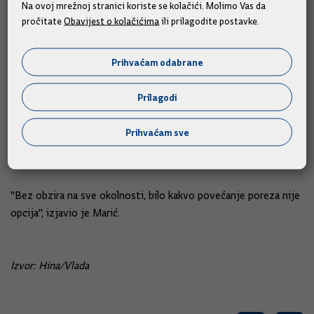
Na ovoj mrežnoj stranici koriste se kolačići. Molimo Vas da
Tako je podsjetio da je, osim više sanacija, relativno nedavno
pročitate
Obavijest o kolačićima
ili prilagodite postavke.
došlo i do povećanja zdravstvenog doprinosa, no obveze su
nastavile rasti.
Prihvaćam odabrane
Ustvrdio je i da u reformi zdravstva, koja bi kroz određeno
Prilagodi
vrijeme trebala biti prezentirana, povećanje doprinosa za
zdravstvo nije tema, poručivši da se Vlada jasno odredila po
Prihvaćam sve
pitanju porezne politike, u smjeru poreznog rasterećenja i
ukidanja poreza.
"Bez obzira na sve okolnosti, bilo kakvo povećanje poreza nije
opcija", izjavio je Marić.
Izvor: Hina/Vlada