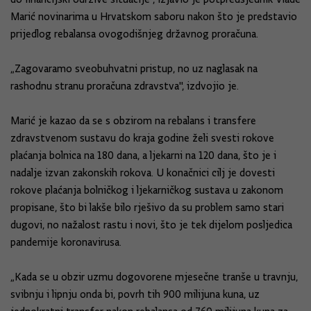
Marić novinarima u Hrvatskom saboru nakon što je predstavio
prijedlog rebalansa ovogodišnjeg državnog proračuna.
„Zagovaramo sveobuhvatni pristup, no uz naglasak na
rashodnu stranu proračuna zdravstva", izdvojio je.
Marić je kazao da se s obzirom na rebalans i transfere
zdravstvenom sustavu do kraja godine želi svesti rokove
plaćanja bolnica na 180 dana, a ljekarni na 120 dana, što je i
nadalje izvan zakonskih rokova. U konačnici cilj je dovesti
rokove plaćanja bolničkog i ljekarničkog sustava u zakonom
propisane, što bi lakše bilo rješivo da su problem samo stari
dugovi, no nažalost rastu i novi, što je tek dijelom posljedica
pandemije koronavirusa.
„Kada se u obzir uzmu dogovorene mjesečne tranše u travnju,
svibnju i lipnju onda bi, povrh tih 900 milijuna kuna, uz