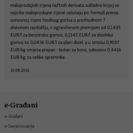
maloprodajnih cijena naftnih derivata sukladno kojoj se
najviše maloprodajne cijene računaju po formuli prema
osnovnoj cijeni fosilnog goriva u prethodnom 7
dnevnom razdoblju, s ograničenom premijom od 0,1435
EUR/l za benzinsko gorivo, 0,1145 EUR/l za dizelsko
gorivo te 0,0436 EUR/l za plavi dizel, a u iznosu 0,9037
EUR/kg smjesa propan - butan za boce, odnosno 0,4416
EUR/kg za velike spremnike.
10.08.2026.
e-Građani
e-Građani
e-Savjetovanja