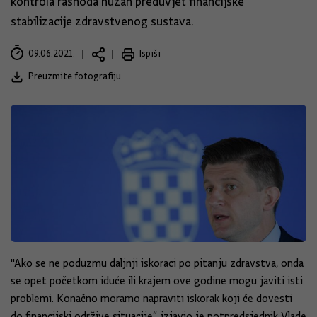
kontrola rashoda nužan preduvjet financijske
stabilizacije zdravstvenog sustava.
09.06.2021.
Ispiši
Preuzmite fotografiju
"Ako se ne poduzmu daljnji iskoraci po pitanju zdravstva, onda
se opet početkom iduće ili krajem ove godine mogu javiti isti
problemi. Konačno moramo napraviti iskorak koji će dovesti
do financijski održive situacije“, izjavio je potpredsjednik Vlade