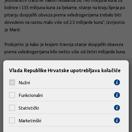
jednokratni transfer nakon rebalansa od 760 milijuna kuna za
bolnice i 135 milijuna kuna za ljekarne, stanje na kraju lipnja po
pitanju dospjelih obveza prema veledrogerijama trebalo biti
dovedeno na razinu malo više od 2,5 milijarde kuna“, izvijestio
je Marić.
Podsjetio je kako je krajem travnja stanje dospjelih obaveza
prema veledrogerijama bilo nešto više od četiri milijarde kuna.
Marić je poručio i da će resor financija biti na raspolaganju
Vlada Republike Hrvatske upotrebljava kolačiće
Ministarstvu zdravstva u svim njihovim prijedlozima za
racionalizaciju troškova. Kontrola rashoda i troškova nužan je
Nužni
preduvjet financijske stabilizacije i bez toga se iskorak ne
Funkcionalni
može očekivati. S druge strane, tu je i prihodna strana koja će
također dati svoj doprinos, rekao je, dodavši kako ne treba
Statistički
stalno i isključivo gledati na prihodnu stranu.
Marketinški
Povećanje poreza nije opcija