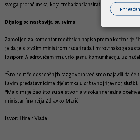
svega proračunska, koja treba izbalansirati da biste imali naj
Prihvaća
Dijalog se nastavlja sa svima
Zamoljen za komentar medijskih napisa prema kojima je "lju
je da je s bivšim ministrom rada i rada i mirovinskoga sus
Josipom Aladrovićem ima vrlo jasnu komunikaciju, uz načelo 
"Što se tiče dosadašnjih razgovora već smo najavili da će to 
i svim predstavnicima djelatnika u državnoj i javnoj službi,"
"Malo mi je žao što su se stvorila visoka i nerealna očekivanj
ministar financija Zdravko Marić.
Izvor: Hina / Vlada