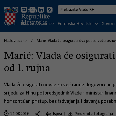
Vijesti
Najave
Sjednice
Europska Hrvatska
Govori i
Naslovnica
Marić: Vlada će osigurati dva posto veću osnov
Marić: Vlada će osigurat
od 1. rujna
Vlada će osigurati novac za već ranije dogovorenu po
srijedu za Hinu potpredsjednik Vlade i ministar fina
horizontalan pristup, bez izdvajanja i davanja poseb
14.08.2019.
Ispiši
Preuzmite fotografiju