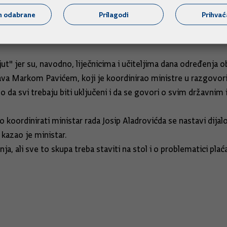
bolji rezultat", rekao je Marić.
m odabrane
Prilagodi
Prihva
t" jer su, navodno, liječnicima i učiteljima dana određenja 
tava Markom Pavićem, koji je koordinirao ministre u razgovor
da svi trebaju biti uključeni i da se govori o svim državnim 
koordinirati ministar rada Josip Aladrovićda se nastavi dijalog
 kazao je ministar.
a, ali sve to skupa treba staviti na stol i o problematici plaća