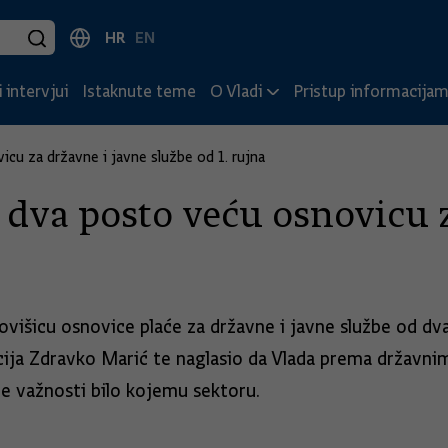
HR
EN
 intervjui
Istaknute teme
O Vladi
Pristup informacija
icu za državne i javne službe od 1. rujna
i dva posto veću osnovicu 
višicu osnovice plaće za državne i javne službe od dva 
ncija Zdravko Marić te naglasio da Vlada prema državni
ne važnosti bilo kojemu sektoru.