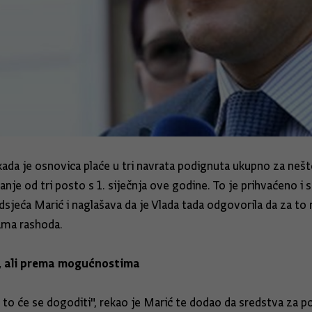
kada je osnovica plaće u tri navrata podignuta ukupno za neš
od tri posto s 1. siječnja ove godine. To je prihvaćeno i stu
dsjeća Marić i naglašava da je Vlada tada odgovorila da za to
ama rashoda.
, ali prema mogućnostima
 to će se dogoditi", rekao je Marić te dodao da sredstva za 