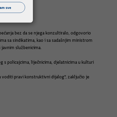
ćam sve
obećanja bez da se njega konzultiralo, odgovorio
ima sa sindikatima, kao i sa sadašnjim ministrom
i javnim službenicima.
 s policajcima, liječnicima, djelatnicima u kulturi
 voditi pravi konstruktivni dijalog", zaključio je