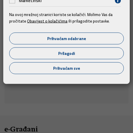
Marketinški
Na ovoj mrežnoj stranici koriste se kolačići. Molimo Vas da
Predsjednik i članovi Vlade na obilježavanju
pročitate
Obavijest o kolačićima
ili prilagodite postavke.
obljetnice "Oluje"
Predsjednik Vlade Andrej Plenković i članovi Vlade
Prihvaćam odabrane
sudjelovat će na obilježavanju Dana pobjede i
domovinske zahvalnosti, Dana hrvatskih branitelja i 31.
Prilagodi
u
obljetnice Vojno-redarstvene operacije "Oluja",
srijedu, 5. kolovoza 2026., u Kninu.
Prihvaćam sve
05.08.2026.
e-Građani