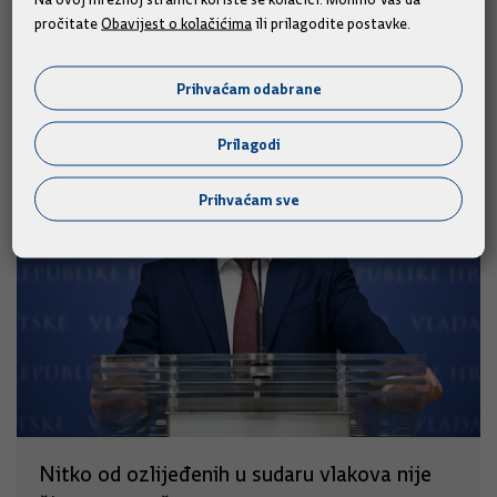
pročitate
Obavijest o kolačićima
ili prilagodite postavke.
Slične vijesti
Prihvaćam odabrane
Prilagodi
Prihvaćam sve
Nitko od ozlijeđenih u sudaru vlakova nije