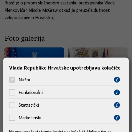
Riječ je o prvom službenom sastanku predsjednika Vlade
Plenkovića i Nicole McGraw otkad je preuzela dužnost
veleposlanice u Hrvatskoj.
Foto galerija
Vlada Republike Hrvatske upotrebljava kolačiće
Nužni
Funkcionalni
Statistički
Marketinški
Na ovoj mrežnoj stranici koriste se kolačići. Molimo Vas da