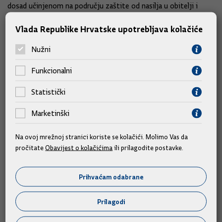
dosad učinjenom na području zaštite od nasilja u obitelji i
nasilja nad ženama.
Vlada Republike Hrvatske upotrebljava kolačiće
Nužni
Slične vijesti
Funkcionalni
Statistički
Marketinški
Na ovoj mrežnoj stranici koriste se kolačići. Molimo Vas da
pročitate
Obavijest o kolačićima
ili prilagodite postavke.
Prihvaćam odabrane
Prilagodi