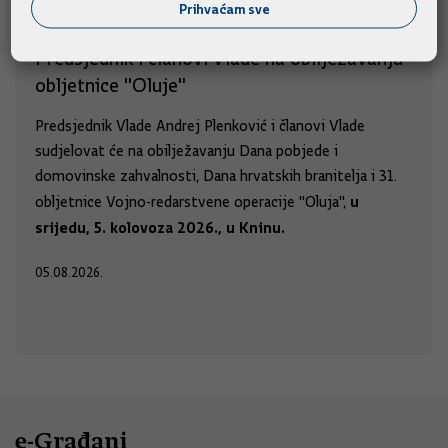
Prihvaćam sve
Predsjednik i članovi Vlade na obilježavanju
obljetnice "Oluje"
Predsjednik Vlade Andrej Plenković i članovi Vlade
sudjelovat će na obilježavanju Dana pobjede i
domovinske zahvalnosti, Dana hrvatskih branitelja i 31.
u
obljetnice Vojno-redarstvene operacije "Oluja",
srijedu, 5. kolovoza 2026., u Kninu.
05.08.2026.
e-Građani