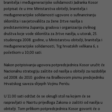
branitelja i međugeneracijske solidarnosti Jadranka Kosor
potpisat će u ime Ministarstva obitelji, branitelja i
međugeneracijske solidarnosti ugovore o sufinanciranju
skloništa i savjetovališta za žene žrtve nasilja s
predstavnicima županija, gradova i organizacija civilnog
društva koje vode skloništa za žrtve nasilja, u utorak, 25.
studenoga 2008. godine, u Ministarstvu obitelji, branitelja i
međugeneracijske solidarnosti, Trg hrvatskih velikana 6, s
početkom u 10,00 sati.
Nakon potpisivanja ugovora potpredsjednica Kosor uručit će
Nacionalnu strategiju zaštite od nasilja u obitelji za razdoblje
od 2008. do 2010. godine na Brailleovom pismu predsjedniku
Hrvatskog saveza slijepih Vojinu Periću.
U 11.00 sati održat će se okrugli stol na kojem će se
raspravljati o Nacrtu prijedloga Zakona o zaštiti od nasilja u
obitelji. Tom prilikom potpredsjednica Kosor govorit će o