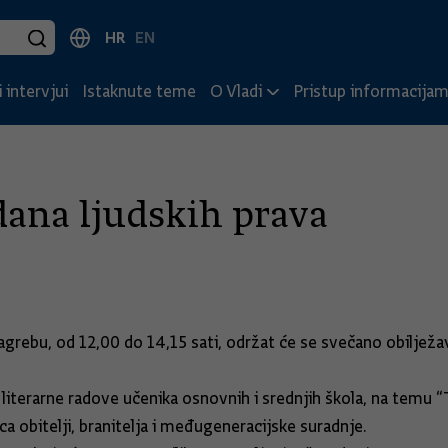
HR
EN
 intervjui
Istaknute teme
O Vladi
Pristup informacija
dana ljudskih prava
grebu, od 12,00 do 14,15 sati, održat će se svečano obilježav
literarne radove učenika osnovnih i srednjih škola, na temu “
ca obitelji, branitelja i međugeneracijske suradnje.