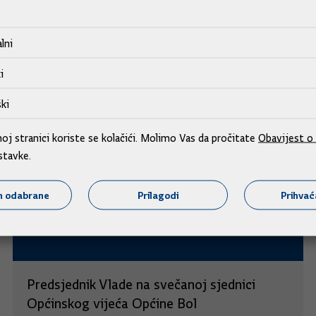
lni
i
ki
j stranici koriste se kolačići. Molimo Vas da pročitate
Obavijest o 
stavke.
m odabrane
Prilagodi
Prihva
Predsjednik Vlade na svečanoj sjednici
Općinskog vijeća Općine Bol