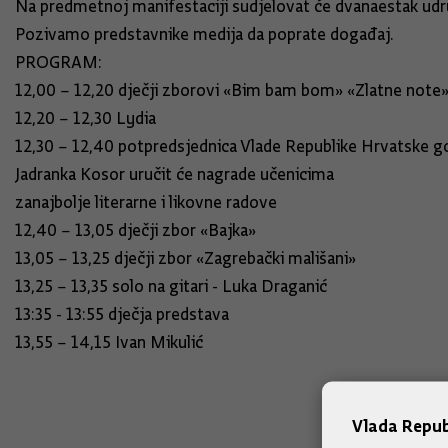
Na predmetnoj manifestaciji sudjelovat će dvanaestak udruga
Pozivamo predstavnike medija da poprate događaj.
PROGRAM:
12,00 – 12,20 dječji zborovi «Bim bam bom» «Zlatne note
12,20 – 12,30 Lydia
12,30 – 12,40 potpredsjednica Vlade Republike Hrvatske 
Jadranka Kosor uručit će nagrade učenicima
zanajbolje literarne i likovne radove
12,40 – 13,05 dječji zbor «Bajka»
13,05 – 13,25 dječji zbor «Zagrebački mališani»
13,25 – 13,35 solo na gitari - Luka Draganić
13:35 - 13:55 dječja predstava
13,55 – 14,15 Ivan Mikulić
Vlada Repub