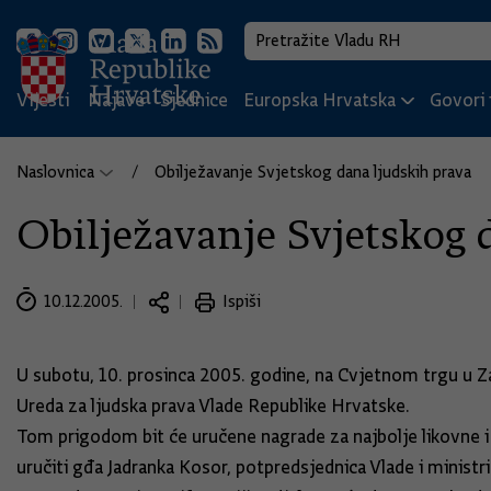
Vijesti
Najave
Sjednice
Europska Hrvatska
Govori i
Naslovnica
Obilježavanje Svjetskog dana ljudskih prava
Obilježavanje Svjetskog 
10.12.2005.
Ispiši
U subotu, 10. prosinca 2005. godine, na Cvjetnom trgu u Za
Ureda za ljudska prava Vlade Republike Hrvatske.
Tom prigodom bit će uručene nagrade za najbolje likovne i 
uručiti gđa Jadranka Kosor, potpredsjednica Vlade i ministri