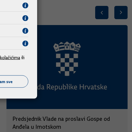
kolačićima
ili
ćam sve
Predsjednik Vlade na proslavi Gospe od
Anđela u Imotskom