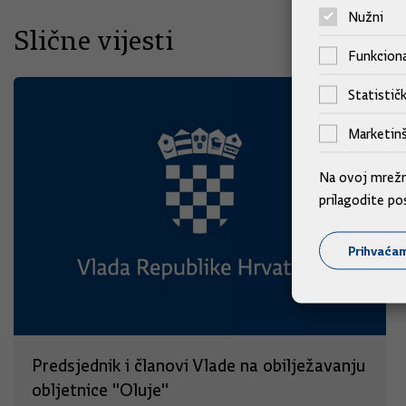
Nužni
Slične vijesti
Funkciona
Statističk
Marketinš
Na ovoj mrežno
prilagodite po
Prihvaća
Predsjednik i članovi Vlade na obilježavanju
obljetnice "Oluje"