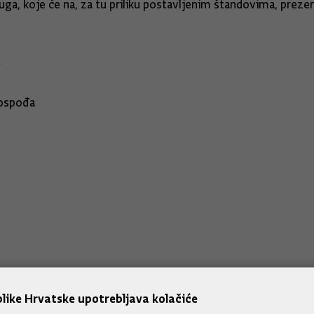
, koje će na, za tu priliku postavljenim štandovima, prezenti
»
gospođa
like Hrvatske upotrebljava kolačiće