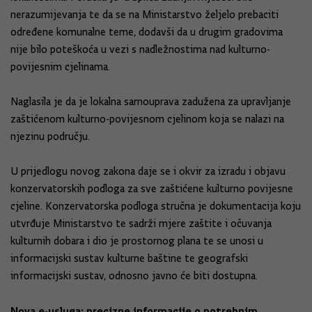
nerazumijevanja te da se na Ministarstvo željelo prebaciti
određene komunalne teme, dodavši da u drugim gradovima
nije bilo poteškoća u vezi s nadležnostima nad kulturno-
povijesnim cjelinama.
Naglasila je da je lokalna samouprava zadužena za upravljanje
zaštićenom kulturno-povijesnom cjelinom koja se nalazi na
njezinu području.
U prijedlogu novog zakona daje se i okvir za izradu i objavu
konzervatorskih podloga za sve zaštićene kulturno povijesne
cjeline. Konzervatorska podloga stručna je dokumentacija koju
utvrđuje Ministarstvo te sadrži mjere zaštite i očuvanja
kulturnih dobara i dio je prostornog plana te se unosi u
informacijski sustav kulturne baštine te geografski
informacijski sustav, odnosno javno će biti dostupna.
Nova e-usluga: precizne informacije o potrebnim