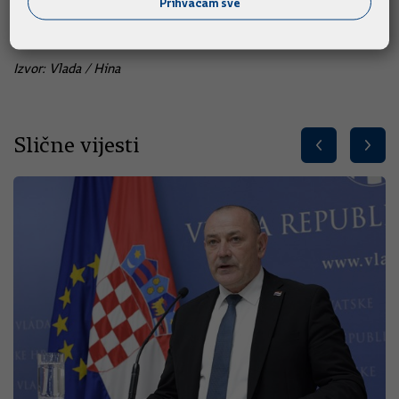
Nacrt prijedloga zakona na javnom je savjetovanju do 18.
Prihvaćam sve
prosinca.
Izvor: Vlada / Hina
Slične vijesti