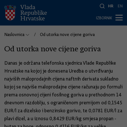
HR
EN
IZBORNIK
Naslovnica
Od utorka nove cijene goriva
Od utorka nove cijene goriva
Danas je održana telefonska sjednica Vlade Republike
Hrvatske na kojoj je donesena Uredba o utvrđivanju
najviših maloprodajnih cijena naftnih derivata sukladno
kojoj se najviše maloprodajne cijene računaju po formuli
prema osnovnoj cijeni fosilnog goriva u prethodnom 14
dnevnom razdoblju, s ograničenom premijom od 0,1545
EUR/l za dizelsko i benzinsko gorivo, te 0,0781 EUR/l za
plavi dizel, a u iznosu 0,8429 EUR/kg smjesa propan -
butan za boce, odnosno 0,4116 EUR/kg za velike