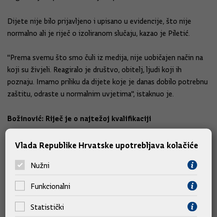
Dijete nije bilo prijavljeno i upisano u evidencije, što nije
normalno ali je riječ o izoliranom slučaju, kazao je Piletić.
"Prema svemu što smo čuli iz medija, nije uobičajen način na
koji su živjeli. Reagiralo je društvo, obitelj, ljudi koji ih
poznaju. Imamo priliku da dijete koje je danas dobilo potrebnu
zaštitu, odraste u normalnim uvjetima", istaknuo je.
Božinović: Riječ je o najtežoj kvalifikaciji
Potpredsjednik Vlade i ministar unutarnjih poslova Davor
Vlada Republike Hrvatske upotrebljava kolačiće
Božinović rekao je kako je policija dobila dojavu iz relativno
Nužni
bliskih krugova o tome da se nešto u toj obitelji čudno
događa.
Funkcionalni
Upitan je li riječ o širim članovima obitelji, kazao je kako je
Statistički
riječ o osobi koja poznaje tu obitelj.