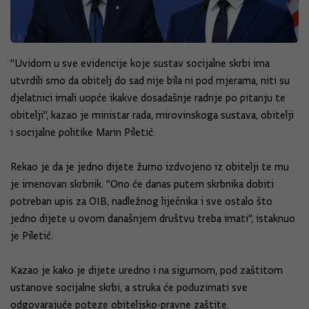
"Uvidom u sve evidencije koje sustav socijalne skrbi ima
utvrdili smo da obitelj do sad nije bila ni pod mjerama, niti su
djelatnici imali uopće ikakve dosadašnje radnje po pitanju te
obitelji", kazao je ministar rada, mirovinskoga sustava, obitelji
i socijalne politike Marin Piletić.
Rekao je da je jedno dijete žurno izdvojeno iz obitelji te mu
je imenovan skrbnik. "Ono će danas putem skrbnika dobiti
potreban upis za OIB, nadležnog liječnika i sve ostalo što
jedno dijete u ovom današnjem društvu treba imati", istaknuo
je Piletić.
Kazao je kako je dijete uredno i na sigurnom, pod zaštitom
ustanove socijalne skrbi, a struka će poduzimati sve
odgovarajuće poteze obiteljsko-pravne zaštite.