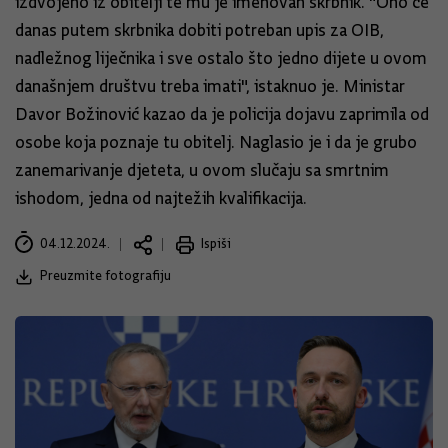
izdvojeno iz obitelji te mu je imenovan skrbnik. "Ono će
danas putem skrbnika dobiti potreban upis za OIB,
nadležnog liječnika i sve ostalo što jedno dijete u ovom
današnjem društvu treba imati", istaknuo je. Ministar
Davor Božinović kazao da je policija dojavu zaprimila od
osobe koja poznaje tu obitelj. Naglasio je i da je grubo
zanemarivanje djeteta, u ovom slučaju sa smrtnim
ishodom, jedna od najtežih kvalifikacija.
04.12.2024.
Ispiši
Preuzmite fotografiju