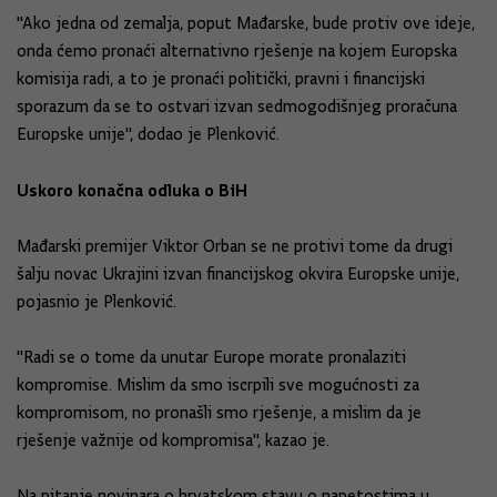
"Ako jedna od zemalja, poput Mađarske, bude protiv ove ideje,
onda ćemo pronaći alternativno rješenje na kojem Europska
komisija radi, a to je pronaći politički, pravni i financijski
sporazum da se to ostvari izvan sedmogodišnjeg proračuna
Europske unije", dodao je Plenković.
Uskoro konačna odluka o BiH
Mađarski premijer Viktor Orban se ne protivi tome da drugi
šalju novac Ukrajini izvan financijskog okvira Europske unije,
pojasnio je Plenković.
"Radi se o tome da unutar Europe morate pronalaziti
kompromise. Mislim da smo iscrpili sve mogućnosti za
kompromisom, no pronašli smo rješenje, a mislim da je
rješenje važnije od kompromisa", kazao je.
Na pitanje novinara o hrvatskom stavu o napetostima u