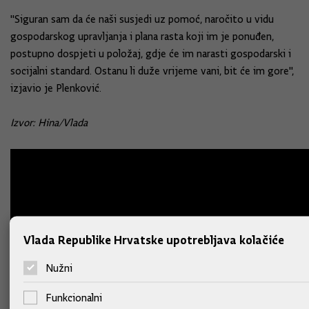
"Siguran sam da će naši susjedi uz pomoć, naročito u vidu
gospodarskog upravljanja i plana rasta koji im je ponuđen,
postupno dospjeti u položaj, gdje će im narasti gospodarski i
socijalni standard. Ostanu li duže vrijeme vani, bit će im gore",
izjavio je Plenković.
Izvor: Hina/Vlada
Vlada Republike Hrvatske upotrebljava kolačiće
Nužni
Funkcionalni