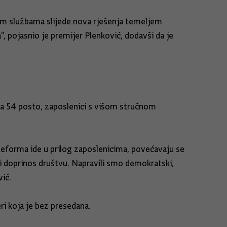
nim službama slijede nova rješenja temeljem
a“, pojasnio je premijer Plenković, dodavši da je
a 54 posto, zaposlenici s višom stručnom
 Reforma ide u prilog zaposlenicima, povećavaju se
d i doprinos društvu. Napravili smo demokratski,
vić.
ri koja je bez presedana.