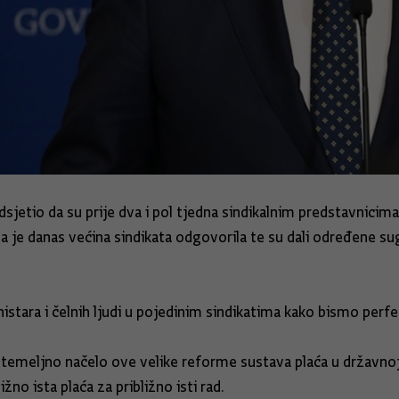
sjetio da su prije dva i pol tjedna sindikalnim predstavnicima
 je danas većina sindikata odgovorila te su dali određene suge
ara i čelnih ljudi u pojedinim sindikatima kako bismo perfekt
temeljno načelo ove velike reforme sustava plaća u državnoj i
no ista plaća za približno isti rad.