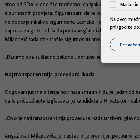
smo od SOA-e ono što možemo, da ipak dobijemo uvid u oc
Marketinš
sigurnosnih provjera. Siguran sam da je postojao neki razl
Na ovoj mrežno
ne postoje nikakve sigurnosne zapreke - da bi službe koje su 
prilagodite po
zapreka za g. Turudića da postane glavni državni odvjetnik
Milanović tada nije tražio sigurnosnu provjeru.
Prihvaća
„Radimo sve sukladno zakonu“, poručio je premijer Plenko
Najtransparentnija procedura ikada
Odgovarajući na pitanja novinara smatra li da je jedan od n
da je priča ad acta izglasavanje kandidata u Hrvatskom sabor
„Ovo je najtransparentnija procedura ikada u izboru glavno
Angažman Milanovića je, nastavio je premijer, potpuno izva