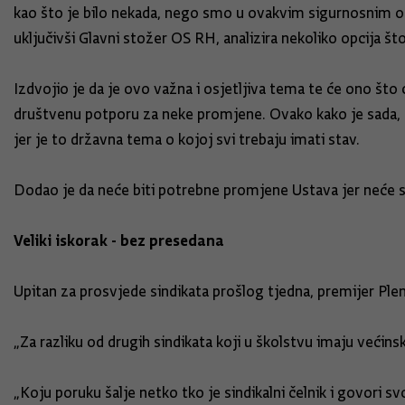
kao što je bilo nekada, nego smo u ovakvim sigurnosnim oko
uključivši Glavni stožer OS RH, analizira nekoliko opcija što 
Izdvojio je da je ovo važna i osjetljiva tema te će ono što 
društvenu potporu za neke promjene. Ovako kako je sada, rea
jer je to državna tema o kojoj svi trebaju imati stav.
Dodao je da neće biti potrebne promjene Ustava jer neće se 
Veliki iskorak - bez presedana
Upitan za prosvjede sindikata prošlog tjedna, premijer Plen
„Za razliku od drugih sindikata koji u školstvu imaju većins
„Koju poruku šalje netko tko je sindikalni čelnik i govori s