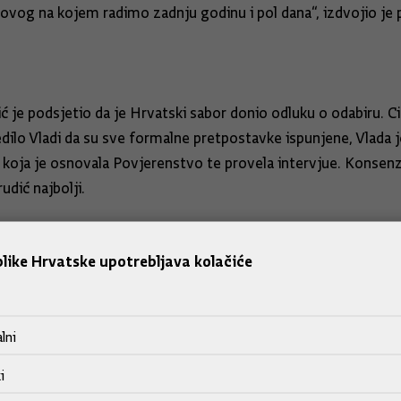
ovog na kojem radimo zadnju godinu i pol dana“, izdvojio je 
je podsjetio da je Hrvatski sabor donio odluku o odabiru. Ci
dilo Vladi da su sve formalne pretpostavke ispunjene, Vlada j
i koja je osnovala Povjerenstvo te provela intervjue. Konsenz
udić najbolji.
puno izvan svojih ovlasti. Njegova uloga u odabiru glavnog d
like Hrvatske upotrebljava kolačiće
odabir niti će, u konačnici, utjecati na odabir“, rekao je.
ć je ponovio da je Ivan Turudić, kao sudac, prošao sigurnosne
lni
19., još uvijek je na snazi i još uvijek vrijedi.
i
odina. To je, dakle, činjenica. Budući da nisam mogao po zakonu