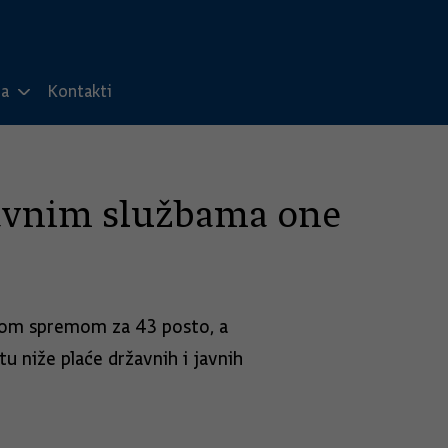
ma
Kontakti
javnim službama one
čnom spremom za 43 posto, a
 niže plaće državnih i javnih