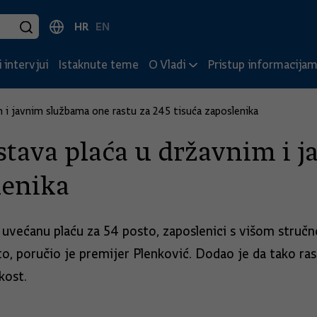
HR
EN
 intervjui
Istaknute teme
O Vladi
Pristup informacija
 i javnim službama one rastu za 245 tisuća zaposlenika
tava plaća u državnim i 
lenika
uvećanu plaću za 54 posto, zaposlenici s višom stru
 poručio je premijer Plenković. Dodao je da tako rastu
kost.