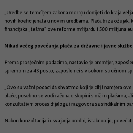
„Uredbe se temeljem zakona moraju donijeti do kraja velj
novih koeficijenata u novim uredbama. Plaća bi za ožujak, ko
financijska „težina“ ove reforme milijardu i 500 milijuna eu
Nikad većeg povećanja plaća za državne i javne službe
Prema prosječnim podacima, nastavio je premijer, zaposl
spremom za 43 posto, zaposlenici s visokom stručnom s
„Ovo su važni podaci da shvatimo koji je cilj i namjera ove
plaće, posebno se vodi računa o skupini s nižim plaćama, al
konzultativni proces dijaloga i razgovora sa sindikalnim part
Nakon konzultacija i usvajanja uredbi, istaknuo je, poveća