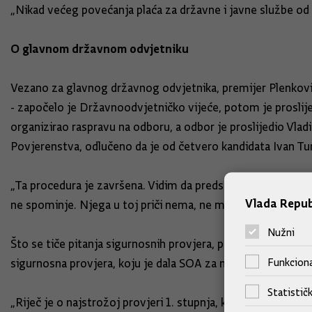
„Nikad većeg povećanja plaća za državne i javne službe od 
O glavnom državnom odvjetniku
Vezano za glavnog državnog odvjetnika, premijer Plenković 
- započelo je Državnoodvjetničko vijeće, potom je proslije
organizirao raspravu na odboru, a odbor je proslijedio Vlad
Povjerenstva, odlučeno da je od četvero kandidata Ivan Tur
„Ta procedura je završena. Vidim da predsjednik RH ide pot
Vlada Repub
ne spominje. Njega u toj priči nema, ne može utjecati na taj 
Nužni
Što se tiče pitanja sigurnosnih provjera, premijer Plenkovi
Funkciona
sigurnosna provjera, koju je dala SOA za njega kao suca, iz 20
Statističk
„Riječ je o najstrožoj provjeri 1. stupnja, koja traje pet g