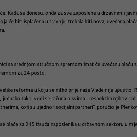
ače. Kada se donesu, onda za sve zaposlene u državnim i jav
ja će biti isplaćena u travnju, trebala biti nova, uvećana plać
ra.
enici sa srednjom stručnom spremom imat će uvećanu plaću z
premom za 24 posto.
 velike reforme u koju se nitko prije naše Vlade nije upustio.
i, jednako tako, vodi se računa o svima - respektira njihov ra
nerima, koji su ujedno i socijalni partneri“, poručio je Plenko
t se plaće za 245 tisuća zaposlenika u državnom sektoru u mje