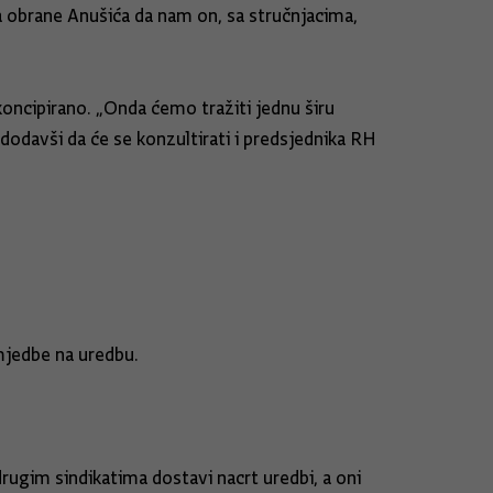
a obrane Anušića da nam on, sa stručnjacima,
 koncipirano. „Onda ćemo tražiti jednu širu
dodavši da će se konzultirati i predsjednika RH
imjedbe na uredbu.
drugim sindikatima dostavi nacrt uredbi, a oni