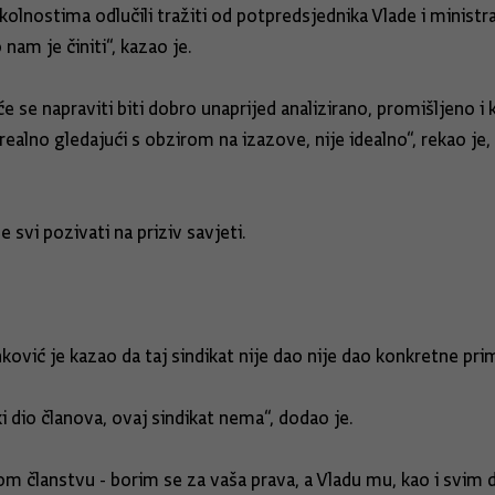
lnostima odlučili tražiti od potpredsjednika Vlade i ministr
nam je činiti“, kazao je.
će se napraviti biti dobro unaprijed analizirano, promišljeno i
lno gledajući s obzirom na izazove, nije idealno“, rekao je, 
svi pozivati na priziv savjeti.
ković je kazao da taj sindikat nije dao nije dao konkretne pr
ki dio članova, ovaj sindikat nema“, dodao je.
vom članstvu - borim se za vaša prava, a Vladu mu, kao i svim 