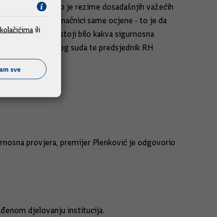
ono što sam dobio je rezime dosadašnjih važećih
zimea i onda u konačnici same ocjene - to je da
kolačićima
ili
ale niti u tome postoji bilo kakva sigurnosna
predsjednik Vrhovnog suda te predsjednik RH
ćam sve
gurnosna provjera, premijer Plenković je odgovorio
ađenom djelovanju institucija.