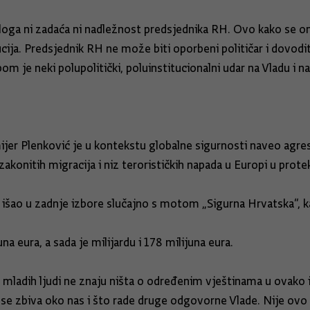
uloga ni zadaća ni nadležnost predsjednika RH. Ovo kako se on 
tucija. Predsjednik RH ne može biti oporbeni političar i dovod
m je neki polupolitički, poluinstitucionalni udar na Vladu i n
jer Plenković je u kontekstu globalne sigurnosti naveo agres
akonitih migracija i niz terorističkih napada u Europi u prote
 išao u zadnje izbore slučajno s motom „Sigurna Hrvatska“, k
 eura, a sada je milijardu i 178 milijuna eura.
ije mladih ljudi ne znaju ništa o određenim vještinama u ova
to se zbiva oko nas i što rade druge odgovorne Vlade. Nije o