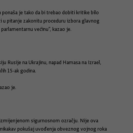
ponaša je tako da bi trebao dobiti kritike bilo
iti u pitanje zakonitu proceduru izbora glavnog
a parlamentarnu većinu“, kazao je.
iju Rusije na Ukrajinu, napad Hamasa na Izrael,
klih 15-ak godina.
azao je.
ko izmijenjenom sigurnosnom ozračju. Nije ova
vo nikakav pokušaj uvođenja obveznog vojnog roka