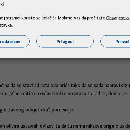
jenu SOA-e o g. Turudiću. Ponavljam, ono što sam tražio i 
ki
og koji bi bio suprotan onome što se nameće iz čitanja tog re
j stranici koriste se kolačići. Molimo Vas da pročitate
Obavijest o 
za to nadležne to Vladi i signalizirale. Niti su one signalizir
stavke.
“, kazao je premijer Plenković, dodavši da se nedavno birao 
m odabrane
Prilagodi
Prihva
vić.
ačina da se stavi ad acta ova priča tako da se sada napravi si
u. „Vlada niti ima ovlasti niti namjerava to raditi“, dodao je.
g državnog odvjetnika“, poručio je.
n okvira ustavnih ovlasti te da tu nema nikakve brige o uskl