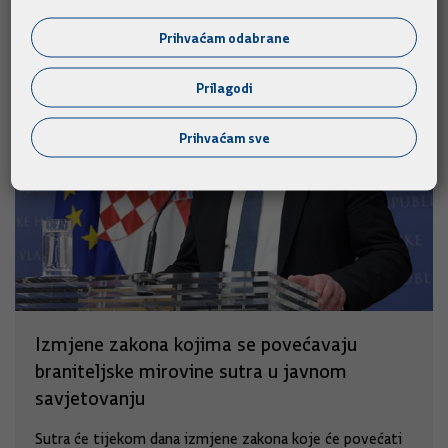
Prihvaćam odabrane
Prilagodi
Prihvaćam sve
Izmjene zakona kojima se povećavaju
braniteljske mirovine sutra u javnom
savjetovanju
Sutra će tijekom dana izmjene zakona koje će povećati