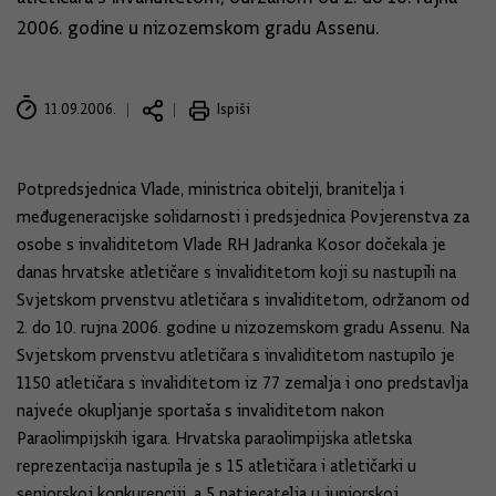
2006. godine u nizozemskom gradu Assenu.
11.09.2006.
Ispiši
Potpredsjednica Vlade, ministrica obitelji, branitelja i
međugeneracijske solidarnosti i predsjednica Povjerenstva za
osobe s invaliditetom Vlade RH Jadranka Kosor dočekala je
danas hrvatske atletičare s invaliditetom koji su nastupili na
Svjetskom prvenstvu atletičara s invaliditetom, održanom od
2. do 10. rujna 2006. godine u nizozemskom gradu Assenu. Na
Svjetskom prvenstvu atletičara s invaliditetom nastupilo je
1150 atletičara s invaliditetom iz 77 zemalja i ono predstavlja
najveće okupljanje sportaša s invaliditetom nakon
Paraolimpijskih igara. Hrvatska paraolimpijska atletska
reprezentacija nastupila je s 15 atletičara i atletičarki u
seniorskoj konkurenciji, a 5 natjecatelja u juniorskoj