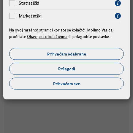
Statistički
Marketinški
Na ovoj mrežnoj stranici koriste se kolačići. Molimo Vas da
pročitate
Obavijest o kolačićima
ili prilagodite postavke.
Predsjednik Vlade Plenković na 311. Sinjskoj
alci
Prihvaćam odabrane
Predsjednik Vlade Andrej Plenković prisustvovat će 311.
Prilagodi
u nedjelju, 9. kolovoza 2026.
Sinjskoj alci,
Prihvaćam sve
09.08.2026.