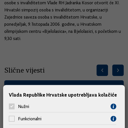
osobe s invaliditetom Vlade RH Jadranka Kosor otvorit će XI.
Hrvatski simpozij osoba s invaliditetom, u organizaciji
Zajednice saveza osoba s invaliditetom Hrvatske, u
ponedjeljak, 9. listopada 2006. godine, u Hrvatskom
olimpijskom centru «Bjelolasica», na Bjelolasici, s početkom u
9,30 sati.
Slične vijesti
Vlada Republike Hrvatske upotrebljava kolačiće
Nužni
Funkcionalni