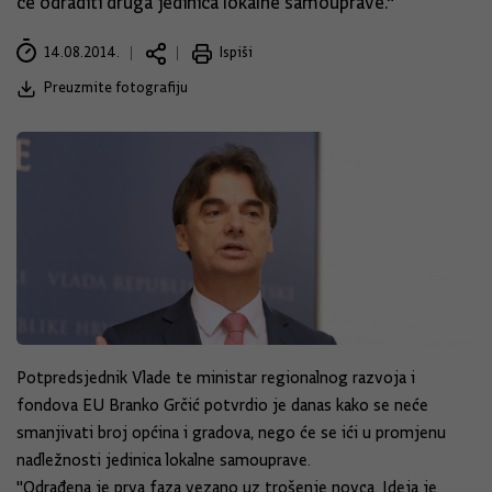
će odraditi druga jedinica lokalne samouprave."
14.08.2014.
Ispiši
Preuzmite fotografiju
Potpredsjednik Vlade te ministar regionalnog razvoja i
fondova EU Branko Grčić potvrdio je danas kako se neće
smanjivati broj općina i gradova, nego će se ići u promjenu
nadležnosti jedinica lokalne samouprave.
"Odrađena je prva faza vezano uz trošenje novca. Ideja je