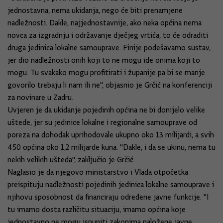
jednostavna, nema ukidanja, nego će biti prenamjene
nadležnosti. Dakle, najjednostavnije, ako neka općina nema
novca za izgradnju i održavanje dječjeg vrtića, to će odraditi
druga jedinica lokalne samouprave. Finije podešavamo sustav,
jer dio nadležnosti onih koji to ne mogu ide onima koji to
mogu. Tu svakako mogu profitirati i županije pa bi se manje
govorilo trebaju li nam ili ne", objasnio je Grčić na konferenciji
za novinare u Zadru.
Uvjeren je da ukidanje pojedinih općina ne bi donijelo velike
uštede, jer su jedinice lokalne i regionalne samouprave od
poreza na dohodak uprihodovale ukupno oko 13 milijardi, a svih
450 općina oko 1,2 milijarde kuna. "Dakle, i da se ukinu, nema tu
nekih velikih ušteda", zaključio je Grčić.
Naglasio je da njegovo ministarstvo i Vlada otpočetka
preispituju nadležnosti pojedinih jedinica lokalne samouprave i
njihovu sposobnost da financiraju određene javne funkcije. "I
tu imamo dosta različitu situaciju, imamo općina koje
jednostavno ne mogu ispuniti zakonima naložene javne