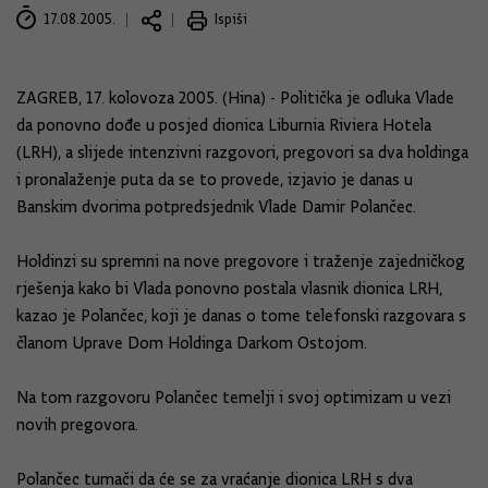
17.08.2005.
Ispiši
ZAGREB, 17. kolovoza 2005. (Hina) - Politička je odluka Vlade
da ponovno dođe u posjed dionica Liburnia Riviera Hotela
(LRH), a slijede intenzivni razgovori, pregovori sa dva holdinga
i pronalaženje puta da se to provede, izjavio je danas u
Banskim dvorima potpredsjednik Vlade Damir Polančec.
Holdinzi su spremni na nove pregovore i traženje zajedničkog
rješenja kako bi Vlada ponovno postala vlasnik dionica LRH,
kazao je Polančec, koji je danas o tome telefonski razgovara s
članom Uprave Dom Holdinga Darkom Ostojom.
Na tom razgovoru Polančec temelji i svoj optimizam u vezi
novih pregovora.
Polančec tumači da će se za vraćanje dionica LRH s dva