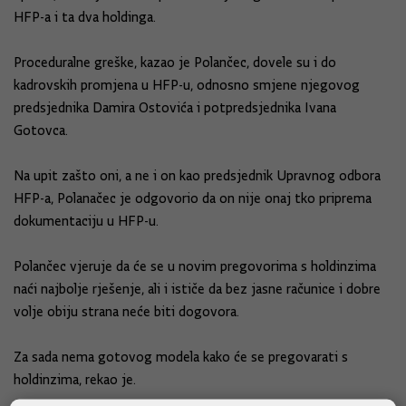
HFP-a i ta dva holdinga.
Proceduralne greške, kazao je Polančec, dovele su i do
kadrovskih promjena u HFP-u, odnosno smjene njegovog
predsjednika Damira Ostovića i potpredsjednika Ivana
Gotovca.
Na upit zašto oni, a ne i on kao predsjednik Upravnog odbora
HFP-a, Polanačec je odgovorio da on nije onaj tko priprema
dokumentaciju u HFP-u.
Polančec vjeruje da će se u novim pregovorima s holdinzima
naći najbolje rješenje, ali i ističe da bez jasne računice i dobre
volje obiju strana neće biti dogovora.
Za sada nema gotovog modela kako će se pregovarati s
holdinzima, rekao je.