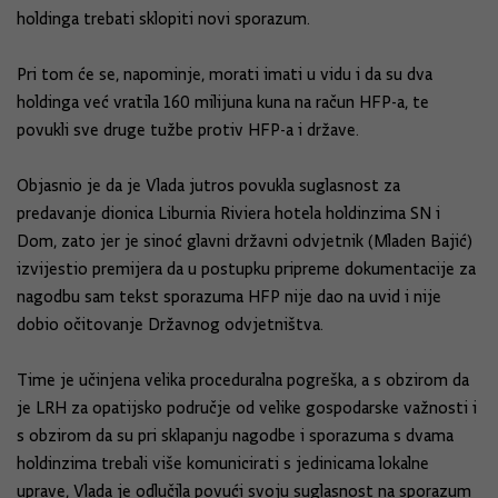
holdinga trebati sklopiti novi sporazum.
Pri tom će se, napominje, morati imati u vidu i da su dva
holdinga već vratila 160 milijuna kuna na račun HFP-a, te
povukli sve druge tužbe protiv HFP-a i države.
Objasnio je da je Vlada jutros povukla suglasnost za
predavanje dionica Liburnia Riviera hotela holdinzima SN i
Dom, zato jer je sinoć glavni državni odvjetnik (Mladen Bajić)
izvijestio premijera da u postupku pripreme dokumentacije za
nagodbu sam tekst sporazuma HFP nije dao na uvid i nije
dobio očitovanje Državnog odvjetništva.
Time je učinjena velika proceduralna pogreška, a s obzirom da
je LRH za opatijsko područje od velike gospodarske važnosti i
s obzirom da su pri sklapanju nagodbe i sporazuma s dvama
holdinzima trebali više komunicirati s jedinicama lokalne
uprave, Vlada je odlučila povući svoju suglasnost na sporazum