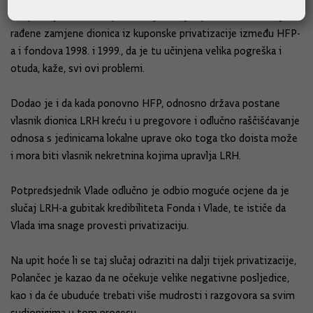
Potpredsjednik Vlade ponovio je i da je upitan način na koje su
rađene zamjene dionica iz kuponske privatizacije između HFP-
a i fondova 1998. i 1999., da je tu učinjena velika pogreška i
otuda, kaže, svi ovi problemi.
Dodao je i da kada ponovno HFP, odnosno država postane
vlasnik dionica LRH kreću i u pregovore i odlučno raščišćavanje
odnosa s jedinicama lokalne uprave oko toga tko doista može
i mora biti vlasnik nekretnina kojima upravlja LRH.
Potpredsjednik Vlade odlučno je odbio moguće ocjene da je
slučaj LRH-a gubitak kredibiliteta Fonda i Vlade, te ističe da
Vlada ima snage provesti privatizaciju.
Na upit hoće li se taj slučaj odraziti na dalji tijek privatizacije,
Polančec je kazao da ne očekuje velike negativne posljedice,
kao i da će ubuduće trebati više mudrosti i razgovora sa svim