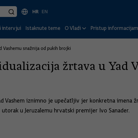
HR
EN
 intervjui
Istaknute teme
O Vladi
Pristup informacija
Yad Vashemu snažnija od pukih brojki
idualizacija žrtava u Yad
Yad Vashem iznimno je upečatljiv jer konkretna imena ž
 u utorak u Jeruzalemu hrvatski premijer Ivo Sanader.