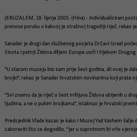
JERUZALEM, 28. lipnja 2005. (Hina) - Individualizirani pos
prenose poruku o kakvoj je strašnoj tragediji riječ, rekao j
Sanader je drugi dan službenog posjeta Državi Izrael počeo
života i patnji Židova diljem Europe uoči i tijekom Drugog
"U starom muzeju bio sam prije šest godina, ali ovaj je dalek
brojki", rekao je Sanader hrvatskim novinarima koji prate 
"Svi znamo da je riječ o šest milijuna Židova ubijenih u dru
ljudima, a ne o pukim brojkama", istaknuo je hrvatski premi
Predsjednik Vlade kazao je kako i Muzej Yad Vashem šalje 
zaboraviti što se dogodilo, "jer u suprotnom bi vrlo vjeroj