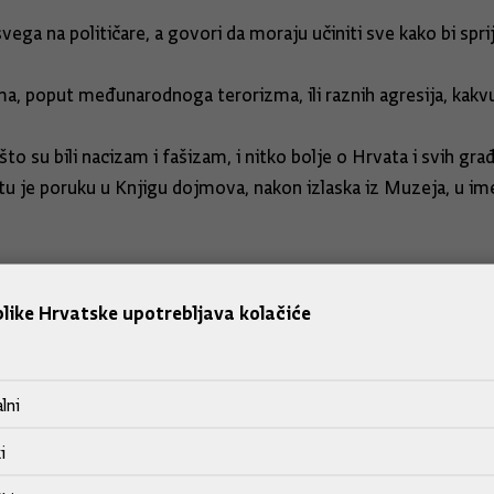
ega na političare, a govori da moraju učiniti sve kako bi sprij
ima, poput međunarodnoga terorizma, ili raznih agresija, kak
 su bili nacizam i fašizam, i nitko bolje o Hrvata i svih građ
z tu je poruku u Knjigu dojmova, nakon izlaska iz Muzeja, u i
nja položio vijenac i simbolično pojačao vječni plamen, a za
kala i ogledala, te nekolicina lampica koje izgledaju poput z
like Hrvatske upotrebljava kolačiće
jedno, čita imena i dob više od milijun i pol židovske djece ub
u naroda, gdje je premijer Sanader pročitao Molitvu drvu, i 
lni
i