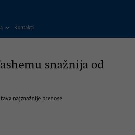
ma
Kontakti
 Vashemu snažnija od
rtava najznažnije prenose