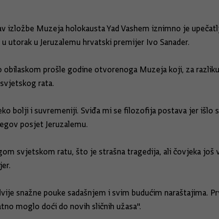
tav izložbe Muzeja holokausta Yad Vashem iznimno je upečatlj
e u utorak u Jeruzalemu hrvatski premijer Ivo Sanader.
 obilaskom prošle godine otvorenoga Muzeja koji, za razliku o
 svjetskog rata.
o bolji i suvremeniji. Sviđa mi se filozofija postava jer išlo s
njegov posjet Jeruzalemu.
gom svjetskom ratu, što je strašna tragedija, ali čovjeka još 
jer.
dvije snažne pouke sadašnjem i svim budućim naraštajima. Pr
atno moglo doći do novih sličnih užasa".