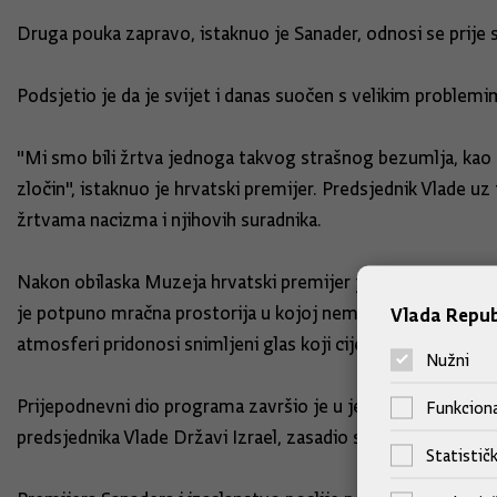
Druga pouka zapravo, istaknuo je Sanader, odnosi se prije sv
Podsjetio je da je svijet i danas suočen s velikim problem
"Mi smo bili žrtva jednoga takvog strašnog bezumlja, kao što
zločin", istaknuo je hrvatski premijer. Predsjednik Vlade u
žrtvama nacizma i njihovih suradnika.
Nakon obilaska Muzeja hrvatski premijer je u Dvorani sjeća
je potpuno mračna prostorija u kojoj nema ničega, osim sta
Vlada Repub
atmosferi pridonosi snimljeni glas koji cijeli dan, jedno po 
Nužni
Prijepodnevni dio programa završio je u jeruzalemskom Park
Funkciona
predsjednika Vlade Državi Izrael, zasadio stablo.
Statističk