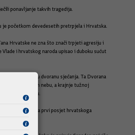
ečili ponavljanje takvih tragedija.
vu je početkom devedesetih pretrpjela i Hrvatska.
ana Hrvatske ne zna što znači trpjeti agresiju i
me Vlade i hrvatskog naroda upisao i duboku sućut
tim obišao i Dječju dvoranu sjećanja. Ta Dvorana
vijezda na tamnom nebu, a krajnje tužnoj
ijene u holokaustu.
u znak sjećanja na prvi posjet hrvatskoga