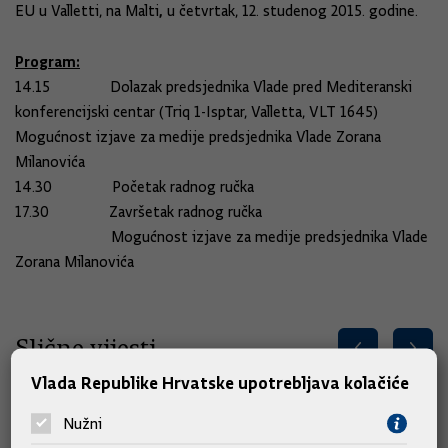
,
EU u Valletti, na Malti
u četvrtak, 12. studenog 2015. godine.
Program:
14.15 Dolazak predsjednika Vlade pred Mediteranski
konferencijski centar (Triq 1-Isptar, Valletta, VLT 1645)
Mogućnost izjave za medije predsjednika Vlade Zorana
Milanovića
14.30 Početak radnog ručka
17.30 Završetak radnog ručka
Mogućnost izjave za medije predsjednika Vlade
Zorana Milanovića
Slične vijesti
Vlada Republike Hrvatske upotrebljava kolačiće
Nužni