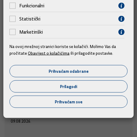
Funkcionalni
Statistički
Marketinški
Na ovoj mrežnoj stranici koriste se kolačići. Molimo Vas da
pročitate
Obavijest o kolačićima
ili prilagodite postavke.
Prihvaćam odabrane
Predsjednik Vlade Plenković na 311. Sinjskoj
alci
Prilagodi
Predsjednik Vlade Andrej Plenković prisustvovat će 311.
Prihvaćam sve
u nedjelju, 9. kolovoza 2026.
Sinjskoj alci,
09.08.2026.