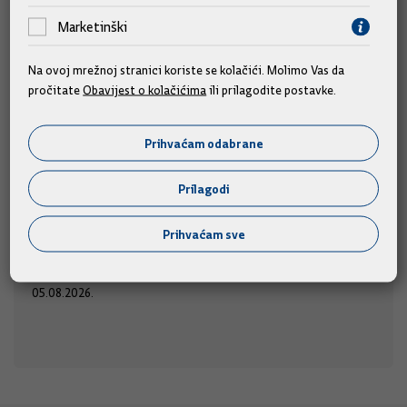
Marketinški
Na ovoj mrežnoj stranici koriste se kolačići. Molimo Vas da
pročitate
Obavijest o kolačićima
ili prilagodite postavke.
Predsjednik i članovi Vlade na obilježavanju
obljetnice "Oluje"
Prihvaćam odabrane
Predsjednik Vlade Andrej Plenković i članovi Vlade
sudjelovat će na obilježavanju Dana pobjede i
Prilagodi
domovinske zahvalnosti, Dana hrvatskih branitelja i 31.
u
obljetnice Vojno-redarstvene operacije "Oluja",
Prihvaćam sve
srijedu, 5. kolovoza 2026., u Kninu.
05.08.2026.