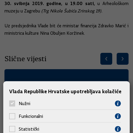
30. svibnja 2019. godine, u 19.00 sati,
u Arheološkom
muzeju u Zagrebu
(Trg Nikole Šubića Zrinskog 19).
Uz predsjednika Vlade bit će ministar financija Zdravko Marić i
ministrica kulture Nina Obuljen Koržinek.
Slične vijesti
Vlada Republike Hrvatske upotrebljava kolačiće
Nužni
Funkcionalni
Statistički