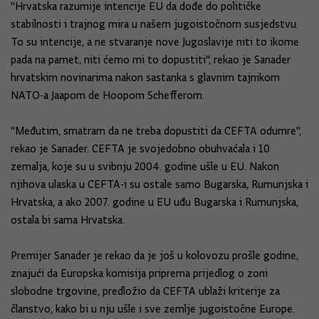
"Hrvatska razumije intencije EU da dođe do političke
stabilnosti i trajnog mira u našem jugoistočnom susjedstvu.
To su intencije, a ne stvaranje nove Jugoslavije niti to ikome
pada na pamet, niti ćemo mi to dopustiti", rekao je Sanader
hrvatskim novinarima nakon sastanka s glavnim tajnikom
NATO-a Jaapom de Hoopom Schefferom.
"Međutim, smatram da ne treba dopustiti da CEFTA odumre",
rekao je Sanader. CEFTA je svojedobno obuhvaćala i 10
zemalja, koje su u svibnju 2004. godine ušle u EU. Nakon
njihova ulaska u CEFTA-i su ostale samo Bugarska, Rumunjska i
Hrvatska, a ako 2007. godine u EU uđu Bugarska i Rumunjska,
ostala bi sama Hrvatska.
Premijer Sanader je rekao da je još u kolovozu prošle godine,
znajući da Europska komisija priprema prijedlog o zoni
slobodne trgovine, predložio da CEFTA ublaži kriterije za
članstvo, kako bi u nju ušle i sve zemlje jugoistočne Europe.