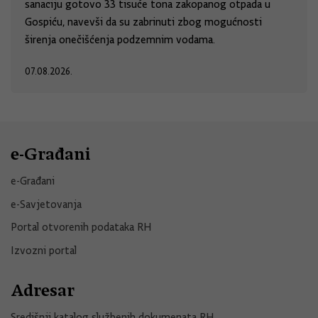
sanaciju gotovo 33 tisuće tona zakopanog otpada u
Gospiću, navevši da su zabrinuti zbog mogućnosti
širenja onečišćenja podzemnim vodama.
07.08.2026.
e-Građani
e-Građani
e-Savjetovanja
Portal otvorenih podataka RH
Izvozni portal
Adresar
Središnji katalog službenih dokumenata RH