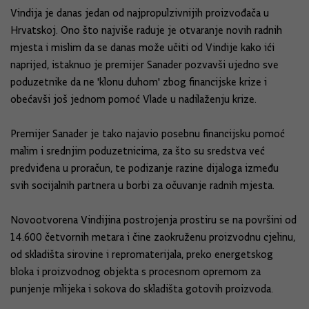
Vindija je danas jedan od najpropulzivnijih proizvođača u
Hrvatskoj. Ono što najviše raduje je otvaranje novih radnih
mjesta i mislim da se danas može učiti od Vindije kako ići
naprijed, istaknuo je premijer Sanader pozvavši ujedno sve
poduzetnike da ne 'klonu duhom' zbog financijske krize i
obećavši još jednom pomoć Vlade u nadilaženju krize.
Premijer Sanader je tako najavio posebnu financijsku pomoć
malim i srednjim poduzetnicima, za što su sredstva već
predviđena u proračun, te podizanje razine dijaloga između
svih socijalnih partnera u borbi za očuvanje radnih mjesta.
Novootvorena Vindijina postrojenja prostiru se na površini od
14.600 četvornih metara i čine zaokruženu proizvodnu cjelinu,
od skladišta sirovine i repromaterijala, preko energetskog
bloka i proizvodnog objekta s procesnom opremom za
punjenje mlijeka i sokova do skladišta gotovih proizvoda.