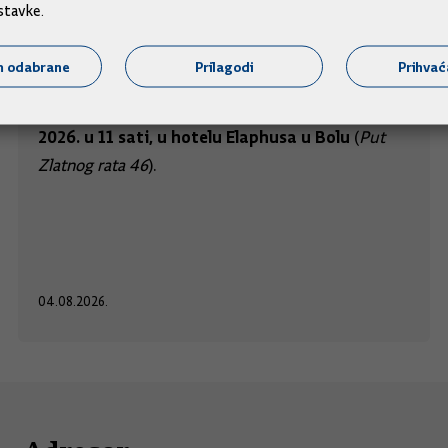
Općinskog vijeća Općine Bol
stavke.
Predsjednik Vlade Andrej Plenković sudjelovat će
m odabrane
Prilagodi
Prihva
na svečanoj sjednici Općinskog vijeća Općine Bol
utorak, 4. kolovoza
povodom Dana općine Bol, u
2026. u 11 sati, u hotelu Elaphusa u Bolu
(
Put
Zlatnog rata 46
).
04.08.2026.