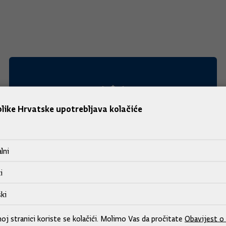
like Hrvatske upotrebljava kolačiće
lni
i
ki
Predsjednik Vlade na svečanoj sjednici
j stranici koriste se kolačići. Molimo Vas da pročitate
Obavijest o 