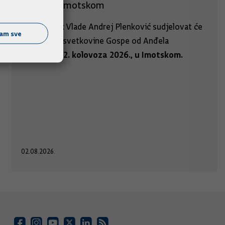
Anđela u Imotskom
Predsjednik Vlade Andrej Plenković sudjelovat će
ćam sve
na proslavi svetkovine Gospe od Anđela
u nedjelju, 2. kolovoza 2026., u Imotskom.
02.08.2026.