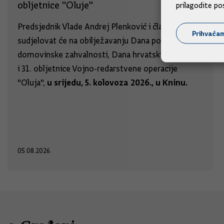
obljetnice "Oluje"
prilagodite po
Predsjednik Vlade Andrej Plenković i članovi Vlade
Prihvaća
sudjelovat će na obilježavanju Dana pobjede i
domovinske zahvalnosti, Dana hrvatskih branitelja
i 31. obljetnice Vojno-redarstvene operacije
u srijedu, 5. kolovoza 2026., u Kninu.
"Oluja",
05.08.2026.