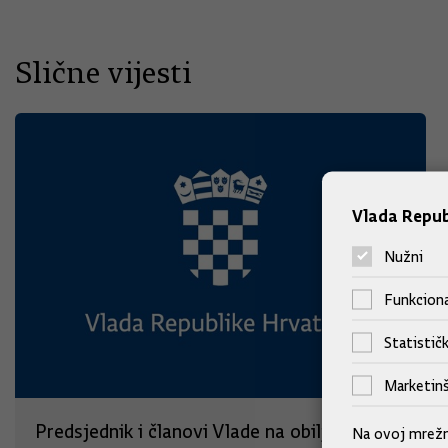
Slične vijesti
Vlada Repub
Nužni
Funkciona
Statističk
Marketinš
Predsjednik i članovi Vlade na obilježavanju
Na ovoj mrežno