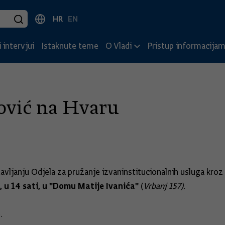
HR
EN
 intervjui
Istaknute teme
O Vladi
Pristup informacija
ović na Hvaru
avljanju Odjela za pružanje izvaninstitucionalnih usluga kroz
., u 14 sati, u "Domu Matije Ivanića"
(
Vrbanj 157).
.