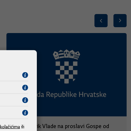
Predsjednik Vlade na proslavi Gospe od
kolačićima
ili