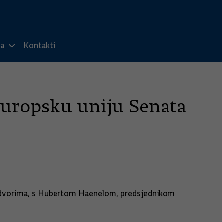
ma
Kontakti
Europsku uniju Senata
kim dvorima, s Hubertom Haenelom, predsjednikom