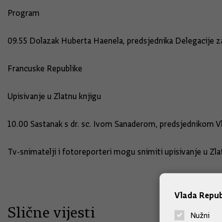
Program
09.55 Dolazak Huberta Haenela, predsjednika Delegacije z
Francuske Republike
Upisivanje u Zlatnu knjigu
10.00 Sastanak s dr. sc. Ivom Sanaderom, predsjednikom V
Tv-snimatelji i fotoreporteri mogu snimiti upisivanje u Zla
Vlada Repub
Slične vijesti
Nužni