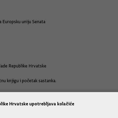
a Europsku uniju Senata
lade Republike Hrvatske
tnu knjigu i početak sastanka.
like Hrvatske upotrebljava kolačiće