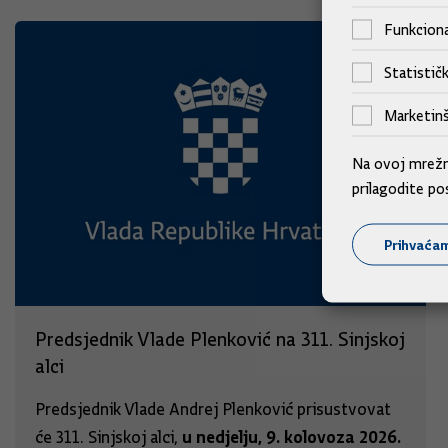
Funkciona
Statističk
Marketinš
Na ovoj mrežno
prilagodite po
Prihvaća
Predsjednik Vlade Plenković na 311. Sinjskoj
alci
Predsjednik Vlade Andrej Plenković prisustvovat
u nedjelju, 9. kolovoza 2026.
će 311. Sinjskoj alci,