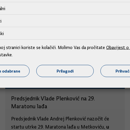
lni
i
ki
j stranici koriste se kolačići. Molimo Vas da pročitate
Obavijest o 
stavke.
m odabrane
Prilagodi
Prihva
Predsjednik Vlade Plenković na 29.
Maratonu lađa
Predsjednik Vlade Andrej Plenković nazočit će
u
startu utrke 29. Maratona lađa u Metkoviću,