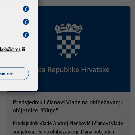
kolačićima
ili
ćam sve
Predsjednik i članovi Vlade na obilježavanju
obljetnice "Oluje"
Predsjednik Vlade Andrej Plenković i članovi Vlade
sudjelovat će na obilježavanju Dana pobjede i