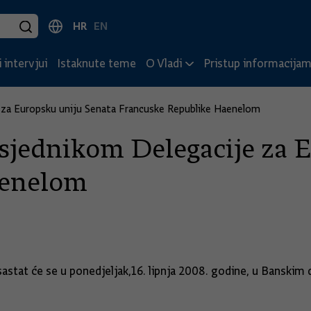
HR
EN
 intervjui
Istaknute teme
O Vladi
Pristup informacija
 za Europsku uniju Senata Francuske Republike Haenelom
dsjednikom Delegacije za 
aenelom
, sastat će se u ponedjeljak,16. lipnja 2008. godine, u Bans