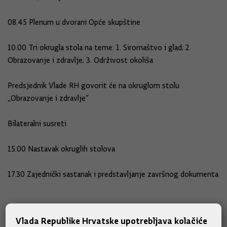
08.45 Plenum u dvorani Opće skupštine
10.00 Tri okrugla stola na teme: 1. Siromaštvo i glad; 2.
Obrazovanje i zdravlje; 3. Održivost okoliša
Predsjednik Vlade RH govorit će na okruglom stolu
„Obrazovanje i zdravlje“
Bilateralni susreti
15.00 Nastavak okruglih stolova
17.30 Zajednički sastanak i predstavljanje završnog dokumenta
Vlada Republike Hrvatske upotrebljava kolačiće