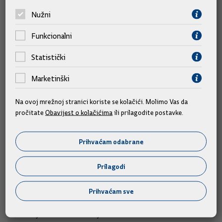
Slične vijesti
Nužni
Funkcionalni
Statistički
Marketinški
Na ovoj mrežnoj stranici koriste se kolačići. Molimo Vas da
pročitate
Obavijest o kolačićima
ili prilagodite postavke.
Prihvaćam odabrane
Prilagodi
Predsjednik i članovi Vlade na obilježavanju
Prihvaćam sve
obljetnice "Oluje"
Predsjednik Vlade Andrej Plenković i članovi Vlade