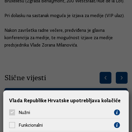
Bruxellesu (Zgrada Berlaymont, 200 Westsraat/Rue de la Loi).
Pri dolasku na sastanak moguća je izjava za medije (VIP ulaz).
Nakon završetka radne večere, predviđena je glavna
konferencija za medije, te mogućnost izjave za medije
predsjednika Vlade Zorana Milanovića.
Slične vijesti
Vlada Republike Hrvatske upotrebljava kolačiće
Nužni
Funkcionalni