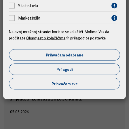
Statistički
Marketinški
Na ovoj mrežnoj stranici koriste se kolačići. Molimo Vas da
pročitate
Obavijest o kolačićima
ili prilagodite postavke.
Predsjednik i članovi Vlade na obilježavanju
Prihvaćam odabrane
obljetnice "Oluje"
Prilagodi
Predsjednik Vlade Andrej Plenković i članovi Vlade
sudjelovat će na obilježavanju Dana pobjede i
Prihvaćam sve
domovinske zahvalnosti, Dana hrvatskih branitelja i 31.
u
obljetnice Vojno-redarstvene operacije "Oluja",
srijedu, 5. kolovoza 2026., u Kninu.
05.08.2026.